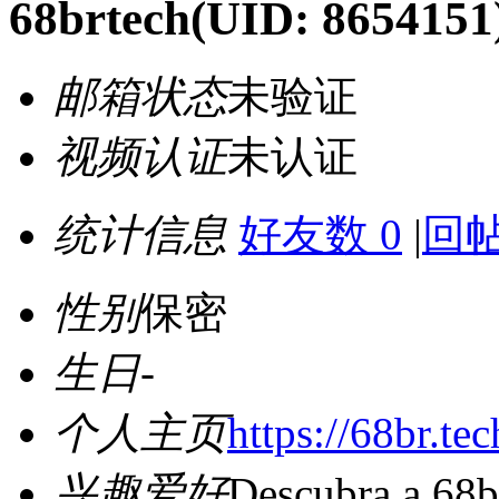
68brtech
(UID: 8654151
邮箱状态
未验证
视频认证
未认证
统计信息
好友数 0
|
回帖
性别
保密
生日
-
个人主页
https://68br.tec
兴趣爱好
Descubra a 68br