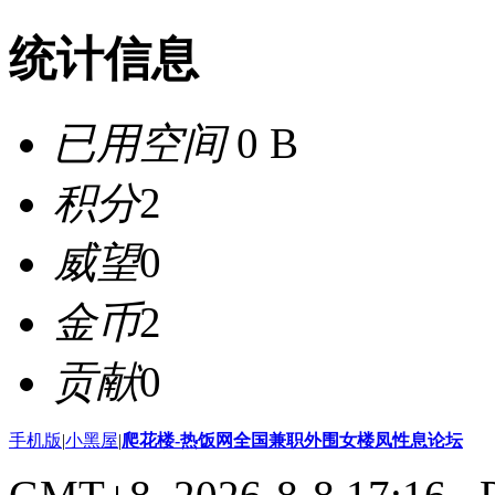
统计信息
已用空间
0 B
积分
2
威望
0
金币
2
贡献
0
手机版
|
小黑屋
|
爬花楼-热饭网全国兼职外围女楼凤性息论坛