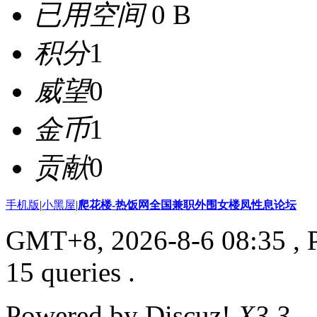
已用空间
0 B
积分
1
威望
0
金币
1
贡献
0
手机版
|
小黑屋
|
爬花楼-热饭网全国兼职外围女楼凤性息论坛
GMT+8, 2026-8-6 08:35
, 
15 queries .
Powered by Discuz!
X3.3