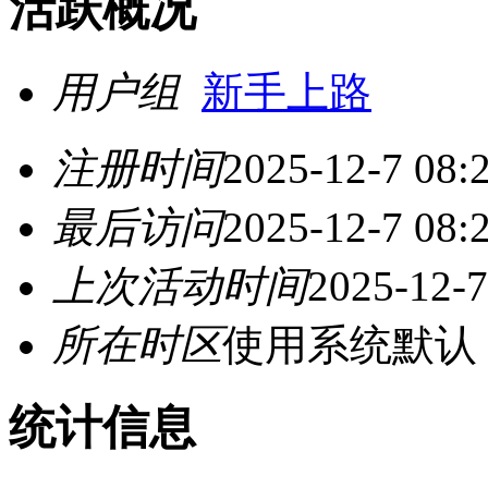
活跃概况
用户组
新手上路
注册时间
2025-12-7 08:
最后访问
2025-12-7 08:
上次活动时间
2025-12-7
所在时区
使用系统默认
统计信息