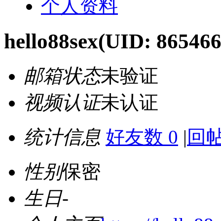
个人资料
hello88sex
(UID: 865466
邮箱状态
未验证
视频认证
未认证
统计信息
好友数 0
|
回帖
性别
保密
生日
-