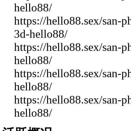
hello88/
https://hello88.sex/san-
3d-hello88/
https://hello88.sex/san-
hello88/
https://hello88.sex/san-
hello88/
https://hello88.sex/san-
hello88/