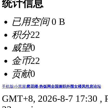
统计信息
已用空间
0 B
积分
22
威望
0
金币
22
贡献
0
手机版
|
小黑屋
|
爬花楼-热饭网全国兼职外围女楼凤性息论坛
GMT+8, 2026-8-7 17:30
, 