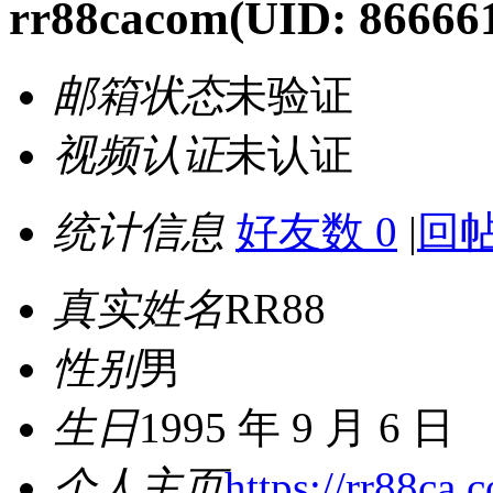
rr88cacom
(UID: 86666
邮箱状态
未验证
视频认证
未认证
统计信息
好友数 0
|
回帖
真实姓名
RR88
性别
男
生日
1995 年 9 月 6 日
个人主页
https://rr88ca.