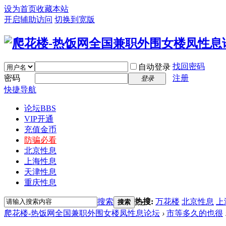
设为首页
收藏本站
开启辅助访问
切换到宽版
找回密码
自动登录
密码
注册
登录
快捷导航
论坛
BBS
VIP开通
充值金币
防骗必看
北京性息
上海性息
天津性息
重庆性息
搜索
热搜:
万花楼
北京性息
上
搜索
爬花楼-热饭网全国兼职外围女楼凤性息论坛
›
市等多久的也很