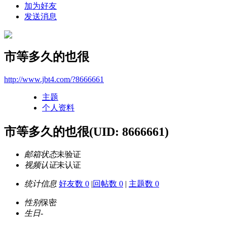
加为好友
发送消息
市等多久的也很
http://www.jbt4.com/?8666661
主题
个人资料
市等多久的也很
(UID: 8666661)
邮箱状态
未验证
视频认证
未认证
统计信息
好友数 0
|
回帖数 0
|
主题数 0
性别
保密
生日
-