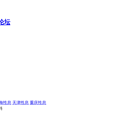
海性息
天津性息
重庆性息
料