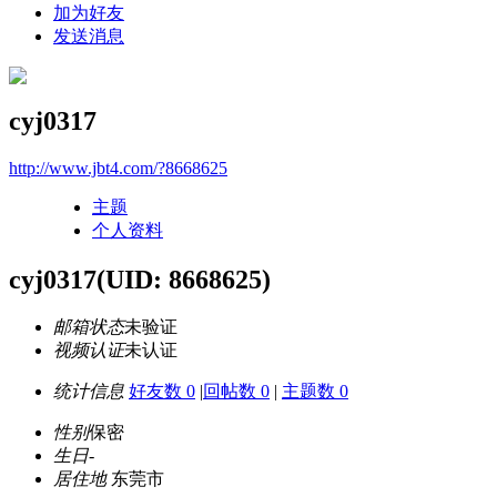
加为好友
发送消息
cyj0317
http://www.jbt4.com/?8668625
主题
个人资料
cyj0317
(UID: 8668625)
邮箱状态
未验证
视频认证
未认证
统计信息
好友数 0
|
回帖数 0
|
主题数 0
性别
保密
生日
-
居住地
东莞市