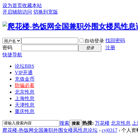
设为首页
收藏本站
开启辅助访问
切换到宽版
找回密码
自动登录
密码
注册
登录
快捷导航
论坛
BBS
VIP开通
充值金币
防骗必看
北京性息
上海性息
天津性息
重庆性息
搜索
热搜:
万花楼
北京性息
上
搜索
爬花楼-热饭网全国兼职外围女楼凤性息论坛
›
cyj0317
›
个人资