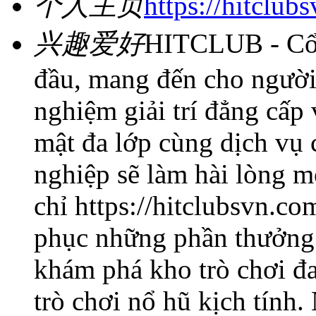
个人主页
https://hitclub
兴趣爱好
HITCLUB - Cổn
đầu, mang đến cho người
nghiệm giải trí đẳng cấp
mật đa lớp cùng dịch vụ
nghiệp sẽ làm hài lòng m
chỉ https://hitclubsvn.co
phục những phần thưởng 
khám phá kho trò chơi đa
trò chơi nổ hũ kịch tính.