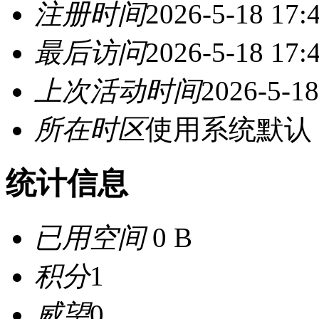
注册时间
2026-5-18 17:
最后访问
2026-5-18 17:
上次活动时间
2026-5-18
所在时区
使用系统默认
统计信息
已用空间
0 B
积分
1
威望
0