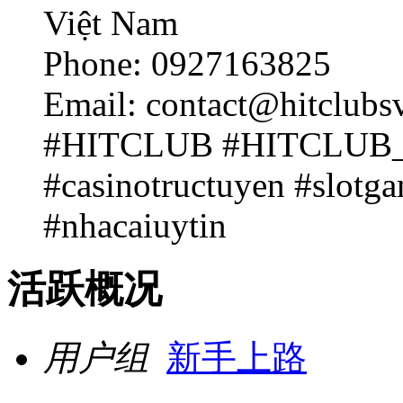
Việt Nam
Phone: 0927163825
Email: contact@hitclub
#HITCLUB #HITCLUB_offi
#casinotructuyen #slotg
#nhacaiuytin
活跃概况
用户组
新手上路