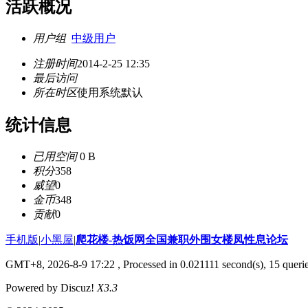
活跃概况
用户组
中级用户
注册时间
2014-2-25 12:35
最后访问
所在时区
使用系统默认
统计信息
已用空间
0 B
积分
358
威望
0
金币
348
贡献
0
手机版
|
小黑屋
|
爬花楼-热饭网全国兼职外围女楼凤性息论坛
GMT+8, 2026-8-9 17:22
, Processed in 0.021111 second(s), 15 querie
Powered by Discuz!
X3.3