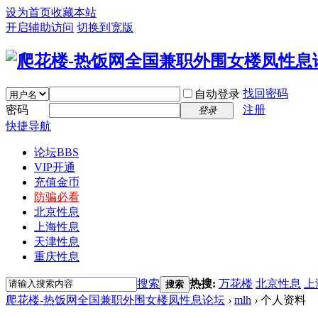
设为首页
收藏本站
开启辅助访问
切换到宽版
找回密码
自动登录
密码
注册
登录
快捷导航
论坛
BBS
VIP开通
充值金币
防骗必看
北京性息
上海性息
天津性息
重庆性息
搜索
热搜:
万花楼
北京性息
上
搜索
爬花楼-热饭网全国兼职外围女楼凤性息论坛
›
mlh
›
个人资料