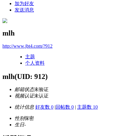
加为好友
发送消息
mlh
http://www.jbt4.com/?912
主题
个人资料
mlh
(UID: 912)
邮箱状态
未验证
视频认证
未认证
统计信息
好友数 0
|
回帖数 0
|
主题数 10
性别
保密
生日
-