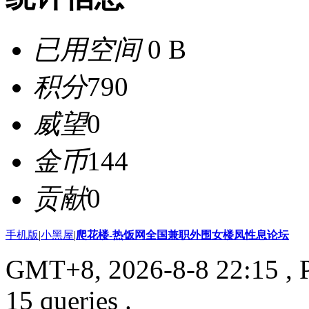
已用空间
0 B
积分
790
威望
0
金币
144
贡献
0
手机版
|
小黑屋
|
爬花楼-热饭网全国兼职外围女楼凤性息论坛
GMT+8, 2026-8-8 22:15
, 
15 queries .