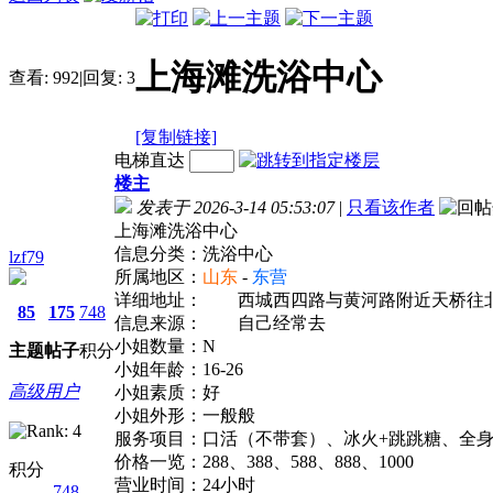
上海滩洗浴中心
查看:
992
|
回复:
3
[复制链接]
电梯直达
楼主
发表于 2026-3-14 05:53:07
|
只看该作者
上海滩洗浴中心
信息分类：洗浴中心
lzf79
所属地区：
山东
-
东营
详细地址：
西城西四路与黄河路附近天桥往北
85
175
748
信息来源：
自己经常去
小姐数量：N
主题
帖子
积分
小姐年龄：16-26
高级用户
小姐素质：好
小姐外形：一般般
服务项目：口活（不带套）、冰火+跳跳糖、全
价格一览：288、388、588、888、1000
积分
营业时间：24小时
748