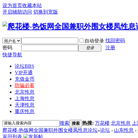
设为首页
收藏本站
开启辅助访问
切换到宽版
找回密码
自动登录
密码
注册
登录
快捷导航
论坛
BBS
VIP开通
充值金币
防骗必看
北京性息
上海性息
天津性息
重庆性息
搜索
热搜:
万花楼
北京性息
上
搜索
爬花楼-热饭网全国兼职外围女楼凤性息论坛
»
论坛
›
山东性息
›
返回列表