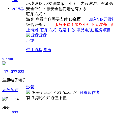
环境设备：3楼很隐蔽、小间、内设淋浴、有液
发消息
安全评估：很安全他们老总有关系
联系方式：
游客,查看内容需要支付
10金币
。
加入VIP无
综合评价：
服务不错！虽然小姐不太漂亮，
上海滩
,
联系方式
,
洗浴中心
,
液晶电视
,
服务项目
收藏
回复
使用道具
举报
sunfull
17
577
823
主题
帖子
积分
沙发
高级用户
发表于 2026-3-23 10:32:23
|
只看该作者
有点贵哟不知道值不值
积分
823