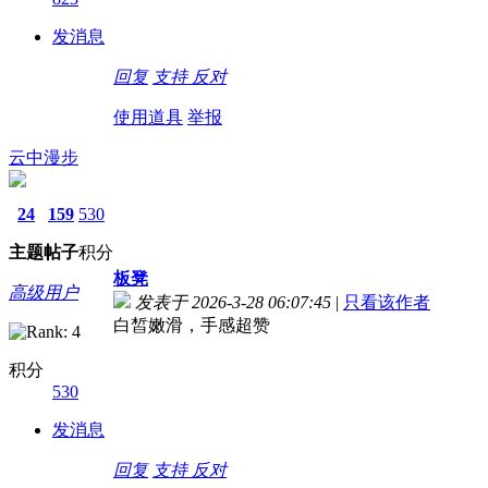
发消息
回复
支持
反对
使用道具
举报
云中漫步
24
159
530
主题
帖子
积分
板凳
高级用户
发表于 2026-3-28 06:07:45
|
只看该作者
白皙嫩滑，手感超赞
积分
530
发消息
回复
支持
反对