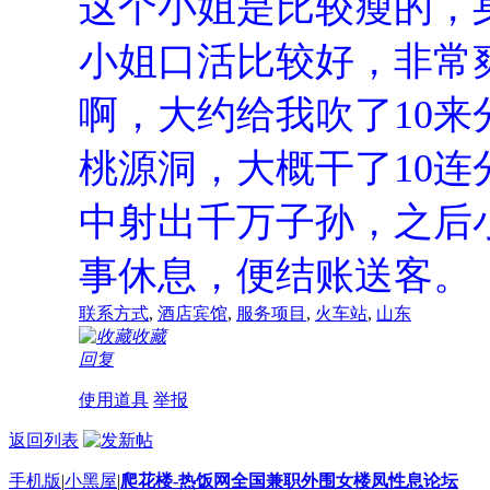
这个小姐是比较瘦的，
小姐口活比较好，非常
啊，大约给我吹了10
桃源洞，大概干了10连
中射出千万子孙，之后
事休息，便结账送客。
联系方式
,
酒店宾馆
,
服务项目
,
火车站
,
山东
收藏
回复
使用道具
举报
返回列表
手机版
|
小黑屋
|
爬花楼-热饭网全国兼职外围女楼凤性息论坛