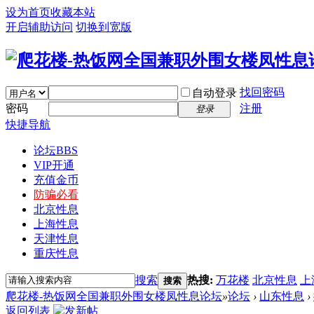
设为首页
收藏本站
开启辅助访问
切换到宽版
找回密码
自动登录
密码
注册
登录
快捷导航
论坛
BBS
VIP开通
充值金币
防骗必看
北京性息
上海性息
天津性息
重庆性息
搜索
热搜:
万花楼
北京性息
上
搜索
爬花楼-热饭网全国兼职外围女楼凤性息论坛
»
论坛
›
山东性息
›
返回列表