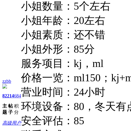
小姐数量：5个左右
小姐年龄：20左右
小姐素质：还不错
小姐外形：85分
服务项目：kj，ml
价格一览：ml150；kj+m
zzbb
营业时间：24小时
82
214
684
环境设备：80，冬天有
主
帖
积
题
子
分
安全评估：85
高级用户