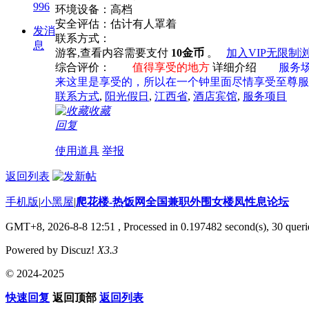
996
环境设备：高档
安全评估：估计有人罩着
发消
联系方式：
息
游客,查看内容需要支付
10金币
。
加入VIP无限制
综合评价：
值得享受的地方
详细介绍
服务
来这里是享受的，所以在一个钟里面尽情享受至尊服
联系方式
,
阳光假日
,
江西省
,
酒店宾馆
,
服务项目
收藏
回复
使用道具
举报
返回列表
手机版
|
小黑屋
|
爬花楼-热饭网全国兼职外围女楼凤性息论坛
GMT+8, 2026-8-8 12:51
, Processed in 0.197482 second(s), 30 querie
Powered by Discuz!
X3.3
© 2024-2025
快速回复
返回顶部
返回列表