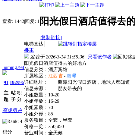
阳光假日酒店值得去
查看:
1442
|
回复:
1
[复制链接]
电梯直达
楼主
发表于 2026-3-14 11:55:36
|
只看该作者
阳光假日酒店值得去的好地方
liuming794
信息分类：酒店宾馆
所属地区：
江西省
-
鹰潭
详细地址：
鹰潭阳光假日酒店，地球人都知道
91
192
996
信息来源：
朋友带去的
主
帖
积
小姐数量：10-20
题
子
分
小姐年龄：16-29
小姐素质：70
高级用户
小姐外形：85
服务项目：全套，半套
价格一览：350,450
积分
营业时间：全天候