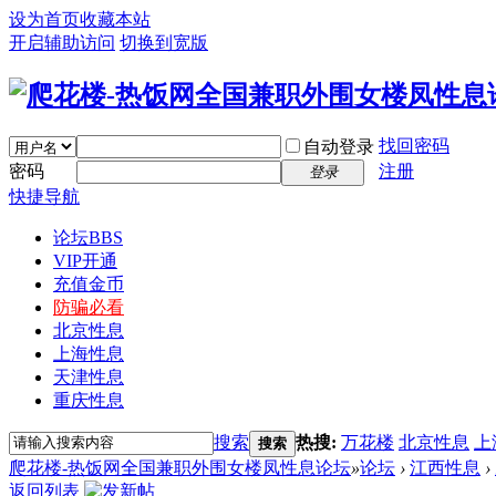
设为首页
收藏本站
开启辅助访问
切换到宽版
找回密码
自动登录
密码
注册
登录
快捷导航
论坛
BBS
VIP开通
充值金币
防骗必看
北京性息
上海性息
天津性息
重庆性息
搜索
热搜:
万花楼
北京性息
上
搜索
爬花楼-热饭网全国兼职外围女楼凤性息论坛
»
论坛
›
江西性息
›
返回列表