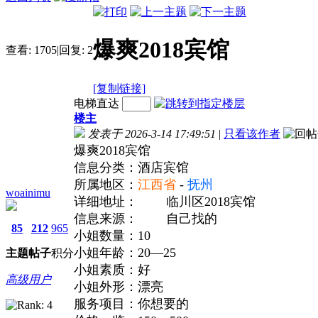
爆爽2018宾馆
查看:
1705
|
回复:
2
[复制链接]
电梯直达
楼主
发表于 2026-3-14 17:49:51
|
只看该作者
爆爽2018宾馆
信息分类：酒店宾馆
所属地区：
江西省
-
抚州
woainimu
详细地址：
临川区2018宾馆
信息来源：
自己找的
85
212
965
小姐数量：10
小姐年龄：20—25
主题
帖子
积分
小姐素质：好
高级用户
小姐外形：漂亮
服务项目：你想要的