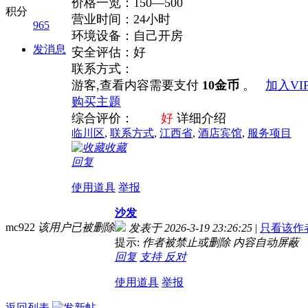
价格一览：150—500
积分
营业时间：24小时
965
环境设备：自己开房
发消息
安全评估：好
联系方式：
游客,查看内容需要支付
10金币
。
加入VI
购买主题
综合评价：
好
详细介绍
临川区
,
联系方式
,
江西省
,
酒店宾馆
,
服务项目
收藏
回复
使用道具
举报
沙发
mc922
该用户已被删除
发表于 2026-3-19 23:26:25
|
只看该作
提示:
作者被禁止或删除 内容自动屏蔽
回复
支持
反对
使用道具
举报
返回列表