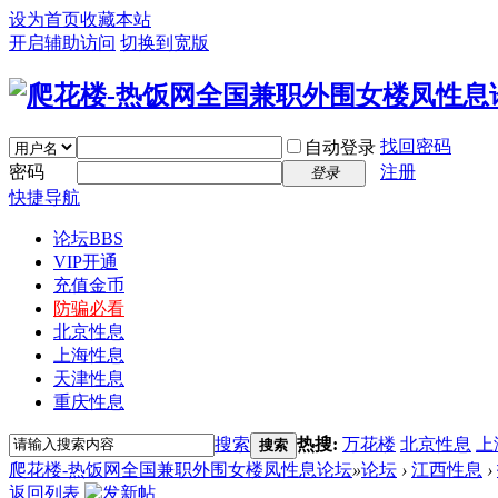
设为首页
收藏本站
开启辅助访问
切换到宽版
找回密码
自动登录
密码
注册
登录
快捷导航
论坛
BBS
VIP开通
充值金币
防骗必看
北京性息
上海性息
天津性息
重庆性息
搜索
热搜:
万花楼
北京性息
上
搜索
爬花楼-热饭网全国兼职外围女楼凤性息论坛
»
论坛
›
江西性息
›
返回列表