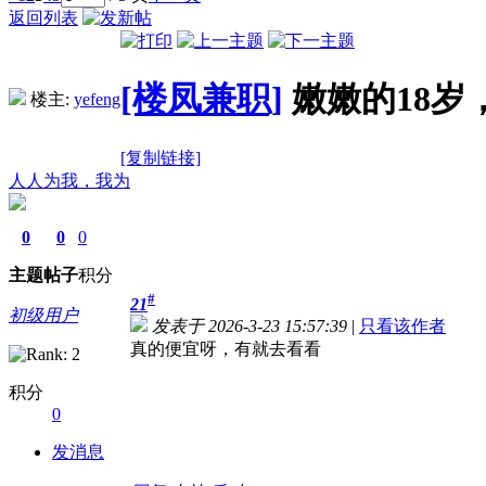
返回列表
[楼凤兼职]
嫩嫩的18岁
楼主:
yefeng
[复制链接]
人人为我，我为
0
0
0
主题
帖子
积分
#
21
初级用户
发表于 2026-3-23 15:57:39
|
只看该作者
真的便宜呀，有就去看看
积分
0
发消息