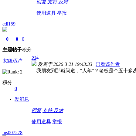
回复
支持
反对
使用道具
举报
cdl159
0
0
0
主题
帖子
积分
#
22
初级用户
发表于 2026-3-21 19:43:33
|
只看该作者
，我朋友到那就问道，“人年”？老板是个五十多
积分
0
发消息
回复
支持
反对
使用道具
举报
ms007278