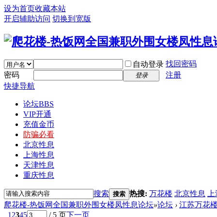
设为首页
收藏本站
开启辅助访问
切换到宽版
找回密码
自动登录
密码
注册
登录
快捷导航
论坛
BBS
VIP开通
充值金币
防骗必看
北京性息
上海性息
天津性息
重庆性息
搜索
热搜:
万花楼
北京性息
上
搜索
爬花楼-热饭网全国兼职外围女楼凤性息论坛
»
论坛
›
江苏万花
1
2
3
4
5
/ 5 页
下一页