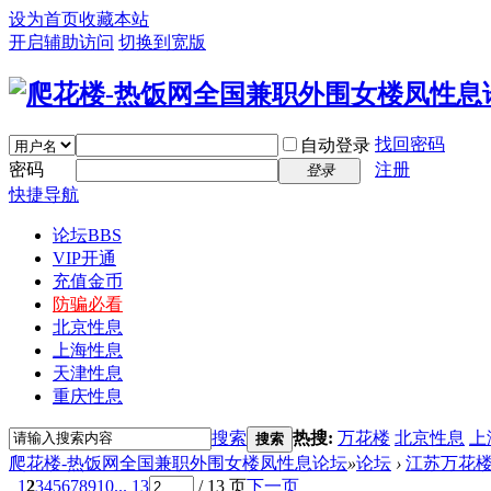
设为首页
收藏本站
开启辅助访问
切换到宽版
找回密码
自动登录
密码
注册
登录
快捷导航
论坛
BBS
VIP开通
充值金币
防骗必看
北京性息
上海性息
天津性息
重庆性息
搜索
热搜:
万花楼
北京性息
上
搜索
爬花楼-热饭网全国兼职外围女楼凤性息论坛
»
论坛
›
江苏万花
1
2
3
4
5
6
7
8
9
10
... 13
/ 13 页
下一页