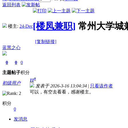
返回列表
[楼凤兼职]
常州大学城
楼主:
24-Dec
[复制链接]
蓝黑之心
0
0
0
主题
帖子
积分
#
11
初级用户
发表于 2026-3-16 13:04:34
|
只看该作者
可以，有空去看看，感谢楼主。
积分
0
发消息