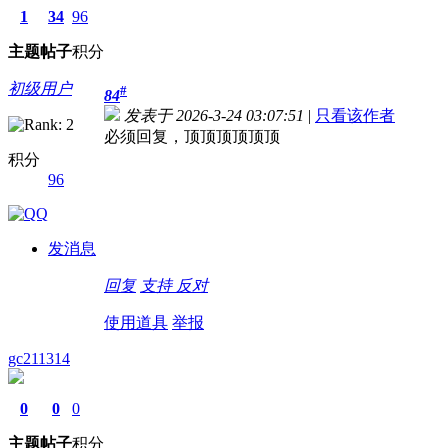
1
34
96
主题
帖子
积分
初级用户
#
84
发表于 2026-3-24 03:07:51
|
只看该作者
必须回复，顶顶顶顶顶顶
积分
96
发消息
回复
支持
反对
使用道具
举报
gc211314
0
0
0
主题
帖子
积分