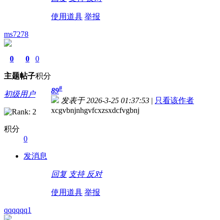
使用道具
举报
ms7278
0
0
0
主题
帖子
积分
#
89
初级用户
发表于 2026-3-25 01:37:53
|
只看该作者
xcgvbnjnhgvfcxzsxdcfvgbnj
积分
0
发消息
回复
支持
反对
使用道具
举报
qqqqqq1