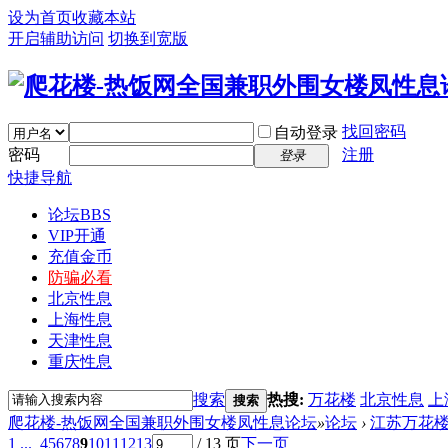
设为首页
收藏本站
开启辅助访问
切换到宽版
找回密码
自动登录
密码
注册
登录
快捷导航
论坛
BBS
VIP开通
充值金币
防骗必看
北京性息
上海性息
天津性息
重庆性息
搜索
热搜:
万花楼
北京性息
上
搜索
爬花楼-热饭网全国兼职外围女楼凤性息论坛
»
论坛
›
江苏万花
1 ...
4
5
6
7
8
9
10
11
12
13
/ 13 页
下一页