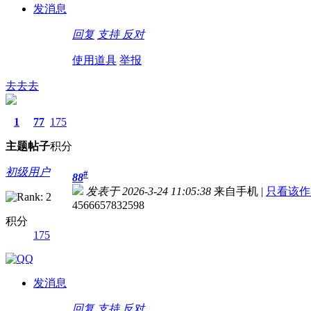
发消息
回复
支持
反对
使用道具
举报
去去去
1
77
175
主题
帖子
积分
初级用户
#
88
发表于 2026-3-24 11:05:38
来自手机
|
只看该作
4566657832598
积分
175
发消息
回复
支持
反对