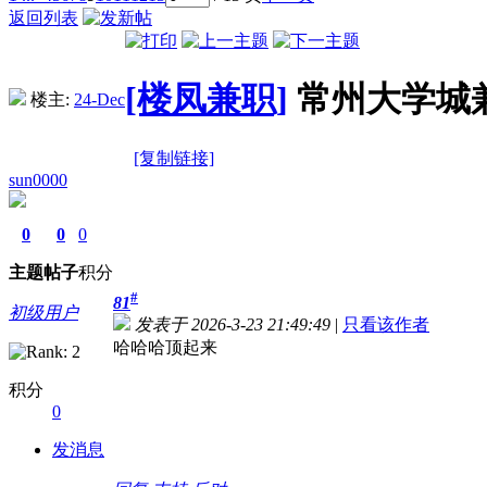
返回列表
[楼凤兼职]
常州大学城
楼主:
24-Dec
[复制链接]
sun0000
0
0
0
主题
帖子
积分
#
81
初级用户
发表于 2026-3-23 21:49:49
|
只看该作者
哈哈哈顶起来
积分
0
发消息