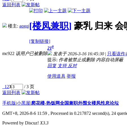
返回列表
[楼凤兼职]
豪乳 归来 会
楼主:
aqgqj
[复制链接]
#
21
mc922
该用户已被删除
发表于 2026-3-16 16:45:30
|
只看该作
提示:
作者被禁止或删除 内容自动屏蔽
回复
支持
反对
使用道具
举报
1
2
3
/ 3 页
返回列表
手机版
|
小黑屋
|
爬花楼-热饭网全国兼职外围女楼凤性息论坛
GMT+8, 2026-8-6 11:59
, Processed in 0.217872 second(s), 24 querie
Powered by Discuz!
X3.3