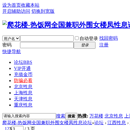
设为首页
收藏本站
开启辅助访问
切换到宽版
找回密码
自动登录
密码
注册
登录
快捷导航
论坛
BBS
VIP开通
充值金币
防骗必看
北京性息
上海性息
天津性息
重庆性息
搜索
热搜:
万花楼
北京性息
上
搜索
爬花楼-热饭网全国兼职外围女楼凤性息论坛
»
论坛
›
江西性息
›
1
2
3
/ 3 页