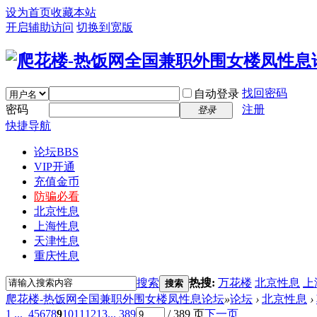
设为首页
收藏本站
开启辅助访问
切换到宽版
找回密码
自动登录
密码
注册
登录
快捷导航
论坛
BBS
VIP开通
充值金币
防骗必看
北京性息
上海性息
天津性息
重庆性息
搜索
热搜:
万花楼
北京性息
上
搜索
爬花楼-热饭网全国兼职外围女楼凤性息论坛
»
论坛
›
北京性息
›
1 ...
4
5
6
7
8
9
10
11
12
13
... 389
/ 389 页
下一页