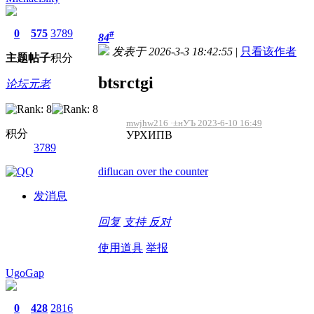
0
575
3789
#
84
发表于 2026-3-3 18:42:55
|
只看该作者
主题
帖子
积分
btsrctgi
论坛元老
mwjhw216 ·±нУЪ 2023-6-10 16:49
积分
УРХИПВ
3789
diflucan over the counter
发消息
回复
支持
反对
使用道具
举报
UgoGap
0
428
2816