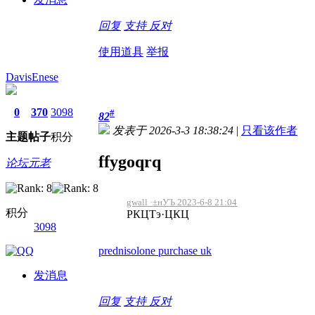
回复
支持
反对
使用道具
举报
DavisEnese
0
370
3098
#
82
发表于 2026-3-3 18:38:24
|
只看该作者
主题
帖子
积分
ffygoqrq
论坛元老
gwall ·±нУЪ 2023-6-8 21:04
积分
РКЦТэ·ЦКЦ
3098
prednisolone purchase uk
发消息
回复
支持
反对