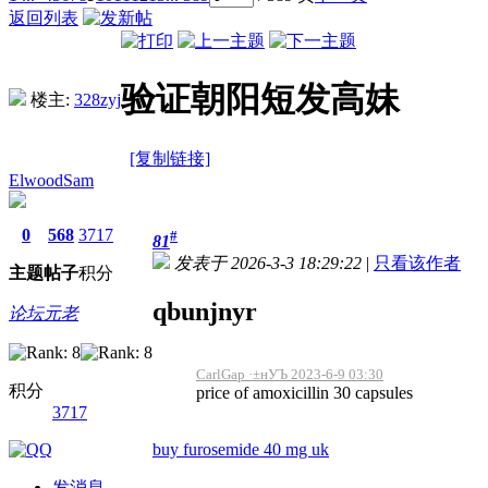
返回列表
验证朝阳短发高妹
楼主:
328zyj
[复制链接]
ElwoodSam
0
568
3717
#
81
发表于 2026-3-3 18:29:22
|
只看该作者
主题
帖子
积分
qbunjnyr
论坛元老
CarlGap ·±нУЪ 2023-6-9 03:30
积分
price of amoxicillin 30 capsules
3717
buy furosemide 40 mg uk
发消息