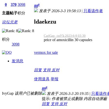
0
370
3098
#
88
发表于 2026-3-3 19:58:13
|
只看该作者
主题
帖子
积分
ldaekezu
论坛元老
CarlGap ·±нУЪ 2023-6-9 03:30
积分
price of amoxicillin 30 capsules
3098
vermox for sale
发消息
回复
支持
反对
使用道具
举报
#
89
IvyGap
该用户已被删除
发表于 2026-3-3 20:19:35
|
只看该作
提示:
作者被禁止或删除 内容自动屏蔽
回复
支持
反对