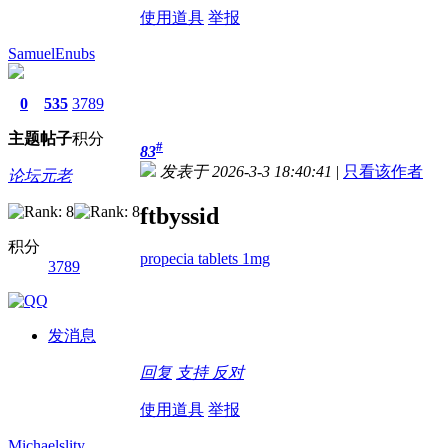
使用道具
举报
SamuelEnubs
0
535
3789
主题
帖子
积分
#
83
发表于 2026-3-3 18:40:41
|
只看该作者
论坛元老
ftbyssid
积分
propecia tablets 1mg
3789
发消息
回复
支持
反对
使用道具
举报
Michaelslity