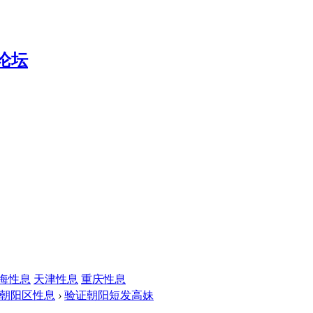
海性息
天津性息
重庆性息
朝阳区性息
›
验证朝阳短发高妹