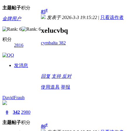
主题
帖子
积分
#
85
发表于 2026-3-3 19:15:22
|
只看该作者
金牌用户
xelucvbq
积分
cymbalta 382
2816
发消息
回复
支持
反对
使用道具
举报
DavidFrauh
0
342
2980
主题
帖子
积分
#
86