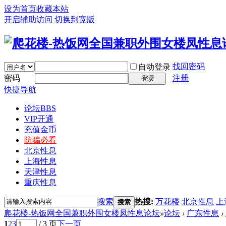
设为首页
收藏本站
开启辅助访问
切换到宽版
找回密码
自动登录
密码
注册
登录
快捷导航
论坛
BBS
VIP开通
充值金币
防骗必看
北京性息
上海性息
天津性息
重庆性息
搜索
热搜:
万花楼
北京性息
上
搜索
爬花楼-热饭网全国兼职外围女楼凤性息论坛
»
论坛
›
广东性息
›
1
2
3
/ 3 页
下一页