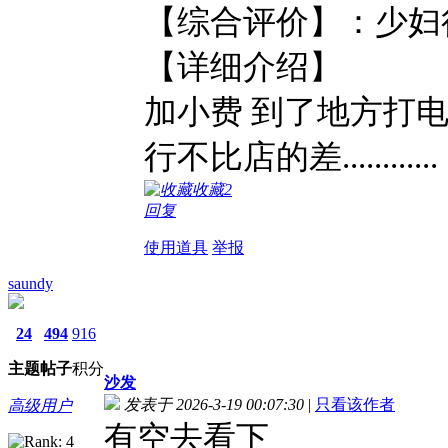
【综合评价
【详细介绍】 自
加小费 到了地方打电
行不比店的差............
收藏
2
回复
使用道具
举报
saundy
24
494
916
主题
帖子
积分
沙发
发表于 2026-3-19 00:07:30
|
只看该作者
高级用户
有空去看下