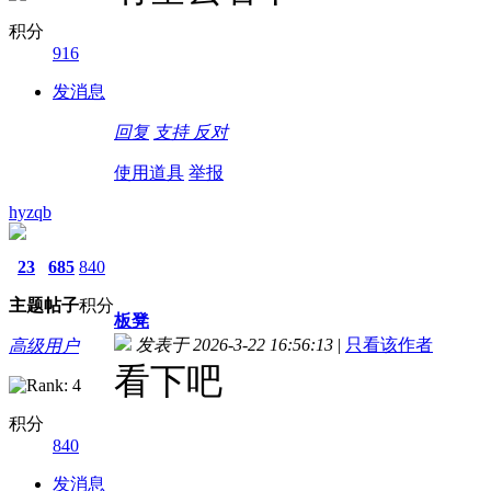
积分
916
发消息
回复
支持
反对
使用道具
举报
hyzqb
23
685
840
主题
帖子
积分
板凳
发表于 2026-3-22 16:56:13
|
只看该作者
高级用户
看下吧
积分
840
发消息