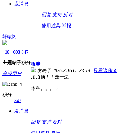
发消息
回复
支持
反对
使用道具
举报
轩辕阁
18
603
847
主题
帖子
积分
板凳
发表于 2026-3-16 05:33:14
|
只看该作者
高级用户
顶顶顶！！走一边
本科。。。？
积分
847
发消息
回复
支持
反对
使用道具
举报