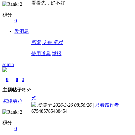
看看先，好不好
积分
0
发消息
回复
支持
反对
使用道具
举报
sdmin
0
0
0
主题
帖子
积分
#
7
初级用户
发表于 2026-3-26 08:56:26
|
只看该作者
675485785488454
积分
0