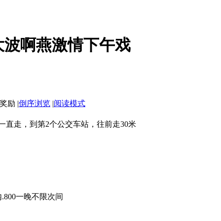
大波啊燕激情下午戏
|
倒序浏览
|
阅读模式
弯一直走，到第2个公交车站，往前走30米
分钟内.800一晚不限次间