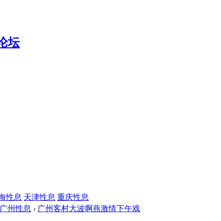
海性息
天津性息
重庆性息
广州性息
›
广州客村大波啊燕激情下午戏