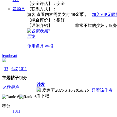
【安全评估】：安全
发消息
【联系方式】：
游客,查看内容需要支付
10金币
。
加入VIP无
【综合评价】：很好
【详细介绍】 非常不错的少妇，服务很周到。
收藏
1
回复
使用道具
举报
leonheart
17
627
1011
主题
帖子
积分
沙发
金牌用户
发表于 2026-3-16 18:38:16
|
只看该作者
看下吧
积分
1011