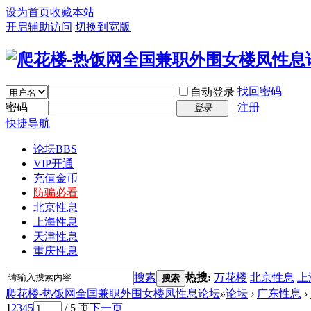
设为首页
收藏本站
开启辅助访问
切换到宽版
找回密码
自动登录
密码
注册
登录
快捷导航
论坛
BBS
VIP开通
充值金币
防骗必看
北京性息
上海性息
天津性息
重庆性息
搜索
热搜:
万花楼
北京性息
上
搜索
爬花楼-热饭网全国兼职外围女楼凤性息论坛
»
论坛
›
广东性息
›
1
2
3
4
5
/ 5 页
下一页