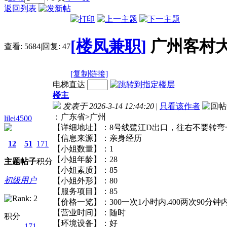
返回列表
[楼凤兼职]
广州客村
查看:
5684
|
回复:
47
[复制链接]
电梯直达
楼主
发表于 2026-3-14 12:44:20
|
只看该作者
：广东省>广州
lilei4500
【详细地址】：8号线鹭江D出口，往右不要转
【信息来源】：亲身经历
12
51
171
【小姐数量】：1
【小姐年龄】：28
主题
帖子
积分
【小姐素质】：85
初级用户
【小姐外形】：80
【服务项目】：85
【价格一览】：300一次1小时内.400两次90
【营业时间】：随时
积分
【环境设备】：好
171