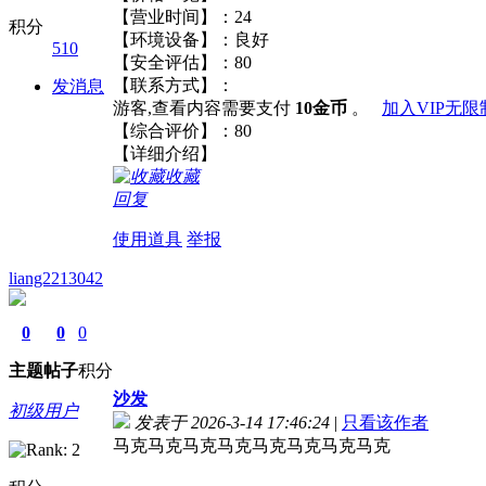
【营业时间】：24
积分
【环境设备】：良好
510
【安全评估】：80
【联系方式】：
发消息
游客,查看内容需要支付
10金币
。
加入VIP无
【综合评价】：80
【详细介绍】
收藏
回复
使用道具
举报
liang2213042
0
0
0
主题
帖子
积分
沙发
初级用户
发表于 2026-3-14 17:46:24
|
只看该作者
马克马克马克马克马克马克马克马克