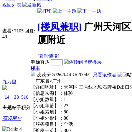
返回列表
[楼凤兼职]
广州天河区
查看:
7105
|
回复:
49
厦附近
[复制链接]
电梯直达
楼主
发表于 2026-3-14 16:03:45
|
只看该作者
：广东省>广州
九万里
【详细地址】：天河区 三号线地铁石牌桥D
【信息来源】：体验
14
38
510
【小姐数量】：1
【小姐年龄】：23
主题
帖子
积分
【小姐素质】：80
【小姐外形】：80
高级用户
【服务项目】：全活
【价格一览】：300