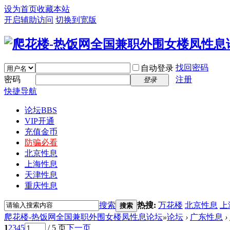
设为首页
收藏本站
开启辅助访问
切换到宽版
找回密码
自动登录
密码
注册
登录
快捷导航
论坛
BBS
VIP开通
充值金币
防骗必看
北京性息
上海性息
天津性息
重庆性息
搜索
热搜:
万花楼
北京性息
上
搜索
爬花楼-热饭网全国兼职外围女楼凤性息论坛
»
论坛
›
广东性息
›
1
2
3
4
5
/ 5 页
下一页