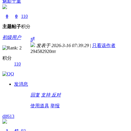
魅影千重
0
0
110
主题
帖子
积分
初级用户
#
5
发表于 2026-3-16 07:39:29
|
只看该作者
294582920rrr
积分
110
发消息
回复
支持
反对
使用道具
举报
dlf613
1
45
92