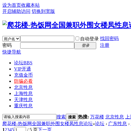
设为首页
收藏本站
开启辅助访问
切换到宽版
找回密码
自动登录
密码
注册
登录
快捷导航
论坛
BBS
VIP开通
充值金币
防骗必看
北京性息
上海性息
天津性息
重庆性息
搜索
热搜:
万花楼
北京性息
上
搜索
爬花楼-热饭网全国兼职外围女楼凤性息论坛
»
论坛
›
广东性息
›
1
2
3
4
5
/ 5 页
下一页