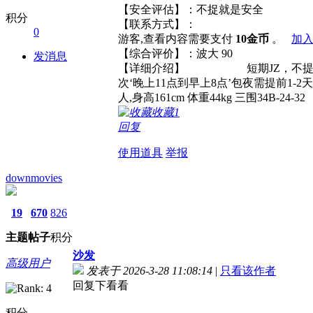
【安全评估】：不捉就是安全
积分
【联系方式】：
0
游客,查看内容需要支付
10金币
。
加入
【综合评价】：波大 
发消息
【详细介绍】 短期JZ，不提供双飞，肛
次‘晚上11点到早上8点’包夜需提前1-2天预
人,身高161cm 体重44kg 三围34B-24-32
收藏
1
回复
使用道具
举报
downmovies
19
670
826
主题
帖子
积分
沙发
高级用户
发表于 2026-3-28 11:08:14
|
只看该作者
回复下看看
积分