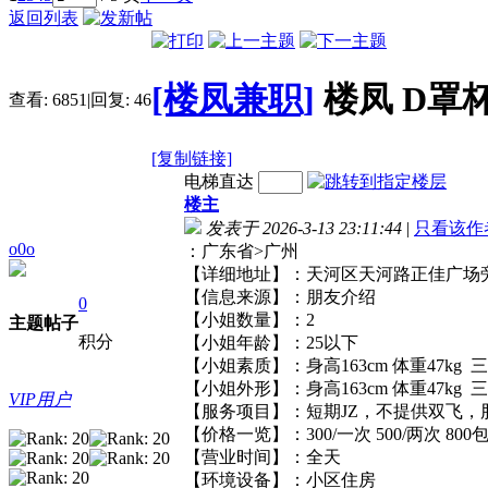
返回列表
[楼凤兼职]
楼凤 D罩杯
查看:
6851
|
回复:
46
[复制链接]
电梯直达
楼主
发表于 2026-3-13 23:11:44
|
只看该作
o0o
：广东省>广州
【详细地址】：天河区天河路正佳
【信息来源】：朋友介绍
0
【小姐数量】：2
主题
帖子
积分
【小姐年龄】：25以下
【小姐素质】：身高163cm 体重47kg 
【小姐外形】：身高163cm 体重47kg 
VIP用户
【服务项目】：短期JZ，不提供双
【价格一览】：300/一次 500/两次 
【营业时间】：全天
【环境设备】：小区住房