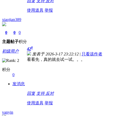
回复
支持
反对
使用道具
举报
xiaojian389
0
0
0
主题
帖子
积分
#
42
初级用户
发表于 2026-3-17 23:22:12
|
只看该作者
看看先，真的就去试一试。。。
积分
0
发消息
回复
支持
反对
使用道具
举报
vanyin