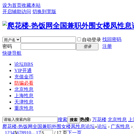
设为首页
收藏本站
开启辅助访问
切换到宽版
找回密码
自动登录
密码
注册
登录
快捷导航
论坛
BBS
VIP开通
充值金币
防骗必看
北京性息
上海性息
天津性息
重庆性息
搜索
热搜:
万花楼
北京性息
上
搜索
爬花楼-热饭网全国兼职外围女楼凤性息论坛
»
论坛
›
广东性息
›
1
2
3
4
5
6
7
8
9
10
... 17
/ 17 页
下一页