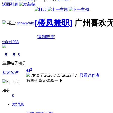
返回列表
[楼凤兼职]
广州喜欢
楼主:
snowwhite
[复制链接]
wdcc1988
0
0
0
主题
帖子
积分
#
41
初级用户
发表于 2026-3-17 20:29:42
|
只看该作者
有机会肯定体验一下
积分
0
发消息