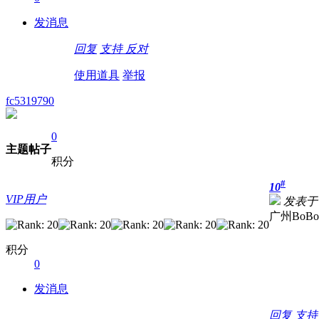
发消息
回复
支持
反对
使用道具
举报
fc5319790
0
主题
帖子
积分
#
10
VIP用户
发表于 20
广州BoB
积分
0
发消息
回复
支