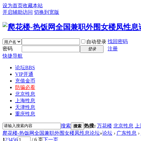
设为首页
收藏本站
开启辅助访问
切换到宽版
找回密码
自动登录
密码
注册
登录
快捷导航
论坛
BBS
VIP开通
充值金币
防骗必看
北京性息
上海性息
天津性息
重庆性息
搜索
热搜:
万花楼
北京性息
上
搜索
爬花楼-热饭网全国兼职外围女楼凤性息论坛
»
论坛
›
广东性息
›
1
2
3
4
5
6
/ 6 页
下一页