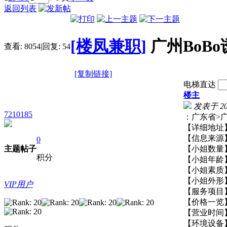
返回列表
[楼凤兼职]
广州BoB
查看:
8054
|
回复:
54
[复制链接]
电梯直达
楼主
发表于 2026
7210185
：广东
【详细地
【信息来
0
主题
帖子
【小姐数
积分
【小姐年
【小姐素
【小姐外
VIP用户
【服务项
【价格一
【营业时
【环境设