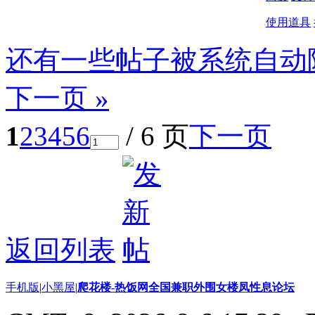
使用道具
还有一些帖子被系统自动
下一页 »
1
2
3
4
5
6
/ 6 页
下一页
返回列表
手机版
|
小黑屋
|
爬花楼-热饭网全国兼职外围女楼凤性息论坛