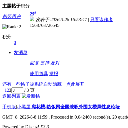
主题
帖子
积分
#
25
初级用户
发表于 2026-3-26 16:53:47
|
只看该作者
1568768726545
积分
0
发消息
回复
支持
反对
使用道具
举报
还有一些帖子被系统自动隐藏，点此展开
1
2
3
/ 3 页
返回列表
手机版
|
小黑屋
|
爬花楼-热饭网全国兼职外围女楼凤性息论坛
GMT+8, 2026-8-8 11:59
, Processed in 0.042460 second(s), 20 querie
Powered by Discuz!
X3.3