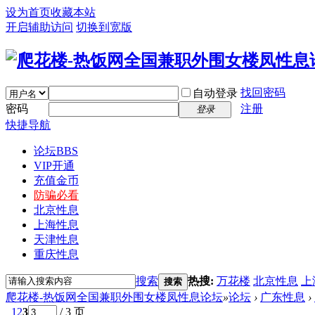
设为首页
收藏本站
开启辅助访问
切换到宽版
找回密码
自动登录
密码
注册
登录
快捷导航
论坛
BBS
VIP开通
充值金币
防骗必看
北京性息
上海性息
天津性息
重庆性息
搜索
热搜:
万花楼
北京性息
上
搜索
爬花楼-热饭网全国兼职外围女楼凤性息论坛
»
论坛
›
广东性息
›
1
2
3
/ 3 页