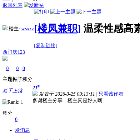
返回列表
[楼凤兼职]
温柔性感高
楼主:
wsxxz
[复制链接]
西门庆123
0
0
0
主题
帖子
积分
#
21
新手上路
发表于 2026-3-25 09:13:11
|
只看该作者
多谢楼主分享，楼主真是好人啊！
积分
0
发消息