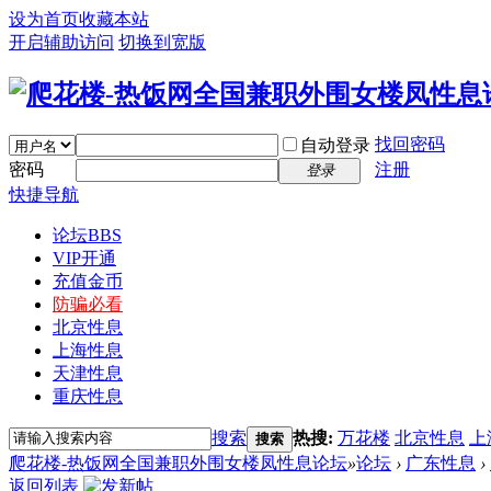
设为首页
收藏本站
开启辅助访问
切换到宽版
找回密码
自动登录
密码
注册
登录
快捷导航
论坛
BBS
VIP开通
充值金币
防骗必看
北京性息
上海性息
天津性息
重庆性息
搜索
热搜:
万花楼
北京性息
上
搜索
爬花楼-热饭网全国兼职外围女楼凤性息论坛
»
论坛
›
广东性息
›
返回列表