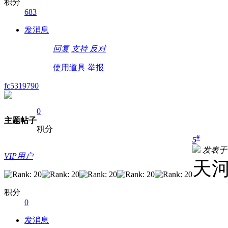
积分
683
发消息
回复
支持
反对
使用道具
举报
fc5319790
0
主题
帖子
积分
#
5
发表于 20
VIP用户
天河
积分
0
发消息