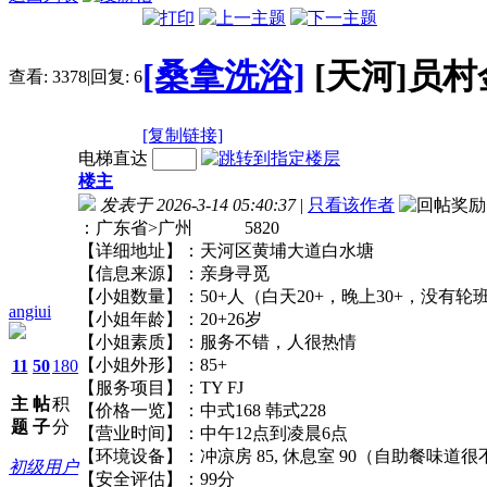
[桑拿洗浴]
[天河]员
查看:
3378
|
回复:
6
[复制链接]
电梯直达
楼主
发表于 2026-3-14 05:40:37
|
只看该作者
：广东省>广州 5820
【详细地址】：天河区黄埔大道白水塘
【信息来源】：亲身寻觅
【小姐数量】：50+人（白天20+，晚上30+，
angiui
【小姐年龄】：20+26岁
【小姐素质】：服务不错，人很热情
【小姐外形】：85+
11
50
180
【服务项目】：TY FJ
主
帖
积
【价格一览】：中式168 韩式228
题
子
分
【营业时间】：中午12点到凌晨6点
【环境设备】：冲凉房 85, 休息室 90（自助
初级用户
【安全评估】：99分