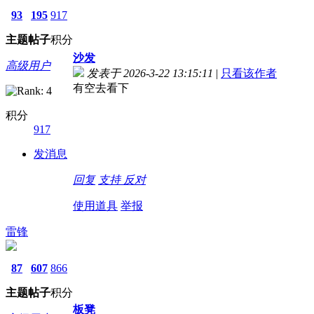
93
195
917
主题
帖子
积分
沙发
高级用户
发表于 2026-3-22 13:15:11
|
只看该作者
有空去看下
积分
917
发消息
回复
支持
反对
使用道具
举报
雷锋
87
607
866
主题
帖子
积分
板凳