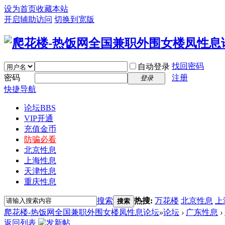
设为首页
收藏本站
开启辅助访问
切换到宽版
找回密码
自动登录
密码
注册
登录
快捷导航
论坛
BBS
VIP开通
充值金币
防骗必看
北京性息
上海性息
天津性息
重庆性息
搜索
热搜:
万花楼
北京性息
上
搜索
爬花楼-热饭网全国兼职外围女楼凤性息论坛
»
论坛
›
广东性息
›
返回列表