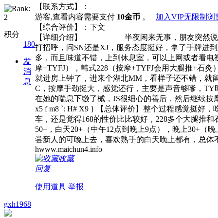
【联系方式】：
游客,查看内容需要支付
10金币
。
加入VIP无限制浏
【综合评价】：下文
积分
【详细介绍】 半夜闲来无事，朋友突然说想去
180
打招呼，问SN还是XJ，服务态度挺好，拿了手牌进
多，而且味道不错，上到休息室，可以上网或者看电视
发
摩+TYFJ），韩式228（按摩+TYFJ会用大腿推+
消
就进房上钟了，进来个湖北MM，看样子还不错，就留下
息
C，按摩手劲挺大，感觉还行，主要是声音够嗲，T
在她的喘息下缴了械，JS很细心的善后，然后继续按
x5 f m8 `: H# X9 } 【总体评价】整个过
车，还是觉得168的性价比比较好，228多个大腿推
50+，白天20+（中午12点到晚上9点），晚上30
尝新人的可晚上去，喜欢熟手的白天晚上都有，总体不错，是员村LY
hwww.maichun4.info
收藏
回复
使用道具
举报
gxh1968