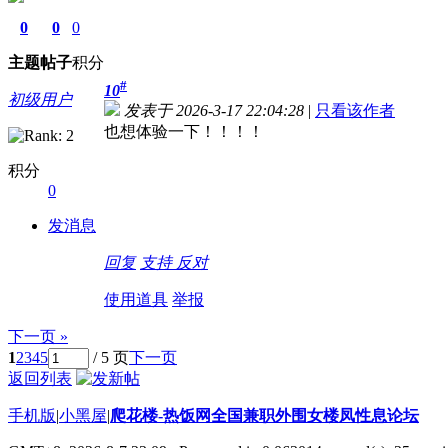
0
0
0
主题
帖子
积分
#
10
初级用户
发表于 2026-3-17 22:04:28
|
只看该作者
也想体验一下！！！！
积分
0
发消息
回复
支持
反对
使用道具
举报
下一页 »
1
2
3
4
5
/ 5 页
下一页
返回列表
手机版
|
小黑屋
|
爬花楼-热饭网全国兼职外围女楼凤性息论坛