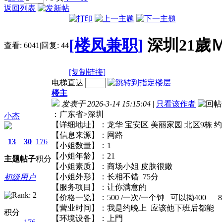
返回列表
[楼凤兼职]
深圳21歲
查看:
6041
|
回复:
44
[复制链接]
电梯直达
楼主
发表于 2026-3-14 15:15:04
|
只看该作者
：广东省>深圳
小杰
【详细地址】：龙华 宝安区 美丽家园 北区
【信息来源】：网路
13
30
176
【小姐数量】：1
【小姐年龄】：21
主题
帖子
积分
【小姐素质】：商场小姐 皮肤很嫩
【小姐外形】：长相不错 75分
初级用户
【服务项目】：让你满意的
【价格一览】：500 /一次/一个钟 可以拗40
【营业时间】：我是约晚上 应该他下班后
积分
【环境设备】：上門