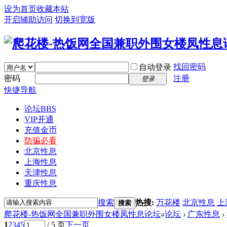
设为首页
收藏本站
开启辅助访问
切换到宽版
找回密码
自动登录
密码
注册
登录
快捷导航
论坛
BBS
VIP开通
充值金币
防骗必看
北京性息
上海性息
天津性息
重庆性息
搜索
热搜:
万花楼
北京性息
上
搜索
爬花楼-热饭网全国兼职外围女楼凤性息论坛
»
论坛
›
广东性息
›
1
2
3
4
5
/ 5 页
下一页