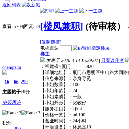
返回列表
[楼凤兼职]
(待审核）
查看:
5704
|
回复:
24
[复制链接]
电梯直达
楼主
发表于 2026-3-14 15:39:07
|
只看该作者
：福建省>厦门 5820
chenqizhu
【详细地址】：厦门市思明区中山路
【信息来源】：亲身寻觅
16
66
290
【小姐数量】：100
【小姐年龄】：24
主题
帖子
积分
【小姐素质】：一般
中级用户
【小姐外形】：比较好
【服务项目】：kj\ml
【价格一览】：ml 100
【营业时间】：24小时
积分
【环境设备】：休息室10
290