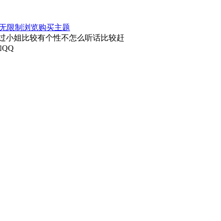
P无限制浏览
购买主题
己选！不过小姐比较有个性不怎么听话比较赶
QQ