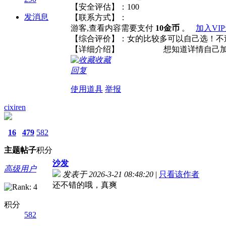
【安全评估】：100
发消息
【联系方式】：
游客,查看内容需要支付
10金币
。
加入VI
【综合评价】：女的比较多可以自
【详细介绍】 想知道详情自己加
收藏
回复
使用道具
举报
cixiren
16
479
582
主题
帖子
积分
沙发
高级用户
发表于 2026-3-21 08:48:20
|
只看该作者
还不错的哦，真爽
积分
582