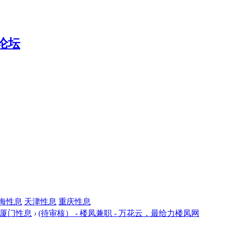
海性息
天津性息
重庆性息
厦门性息
›
(待审核） - 楼凤兼职 - 万花云，最给力楼凤网