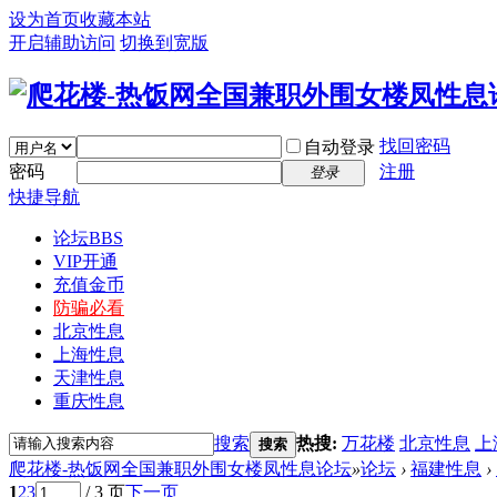
设为首页
收藏本站
开启辅助访问
切换到宽版
找回密码
自动登录
密码
注册
登录
快捷导航
论坛
BBS
VIP开通
充值金币
防骗必看
北京性息
上海性息
天津性息
重庆性息
搜索
热搜:
万花楼
北京性息
上
搜索
爬花楼-热饭网全国兼职外围女楼凤性息论坛
»
论坛
›
福建性息
›
1
2
3
/ 3 页
下一页