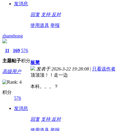
发消息
回复
支持
反对
使用道具
举报
zhanghong
11
169
576
主题
帖子
积分
板凳
发表于 2026-3-22 19:28:08
|
只看该作者
高级用户
顶顶顶！！走一边
本科。。。？
积分
576
发消息
回复
支持
反对
使用道具
举报