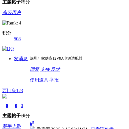
主题
帖子
积分
高级用户
积分
508
发消息
深圳厂家供应12V8A电源适配器
回复
支持
反对
使用道具
举报
西门庆123
0
0
0
主题
帖子
积分
#
6
新手上路