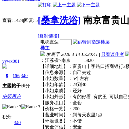
[桑拿洗浴]
南京富贵
查看:
1424
|
回复:
5
[复制链接]
电梯直达
楼主
发表于 2026-3-14 15:20:41
|
只看该作者
：江苏省>南京 5820
yywx001
【详细地址】：富贵山十字路口招商银
【信息来源】：自己去过
8
156
340
【小姐数量】：5个左右
【小姐年龄】：23到30
主题
帖子
积分
【小姐素质】：还好
中级用户
【小姐外形】：有的好看 有的丑 可
【服务项目】：全套
【价格一览】：200
【营业时间】：到每天夜里1点
积分
【环境设备】：不错
340
【安全评估】：安全