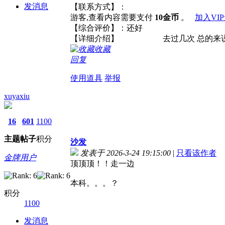
发消息
【联系方式】：
游客,查看内容需要支付
10金币
。
加入VI
【综合评价】：还好
【详细介绍】 去过几次 总的来
收藏
回复
使用道具
举报
xuyaxiu
16
601
1100
主题
帖子
积分
沙发
发表于 2026-3-24 19:15:00
|
只看该作者
金牌用户
顶顶顶！！走一边
本科。。。？
积分
1100
发消息