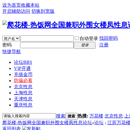
设为首页
收藏本站
开启辅助访问
切换到宽版
找回密码
自动登录
密码
注册
登录
快捷导航
论坛
BBS
VIP开通
充值金币
防骗必看
北京性息
上海性息
天津性息
重庆性息
搜索
热搜:
万花楼
北京性息
上
搜索
爬花楼-热饭网全国兼职外围女楼凤性息论坛
»
论坛
›
江苏万花
返回列表