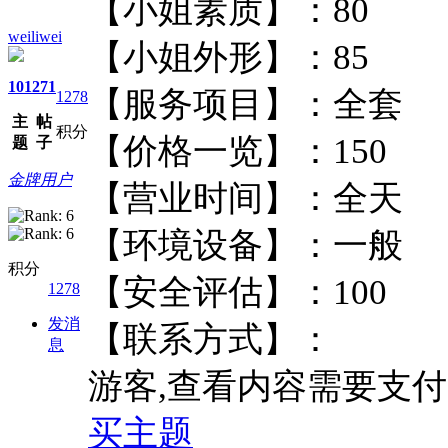
【小姐素质】：8
weiliwei
【小姐外形】：8
101
271
【服务项目】：
1278
主
帖
积分
【价格一览】：1
题
子
金牌用户
【营业时间】：
【环境设备】：
积分
【安全评估】：1
1278
发消
【联系方式】：
息
游客,查看内容需要支
买主题