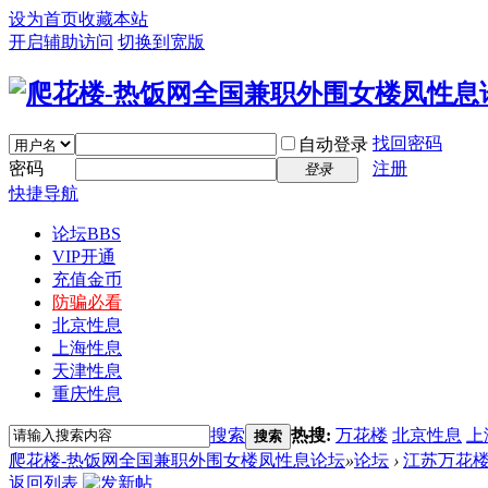
设为首页
收藏本站
开启辅助访问
切换到宽版
找回密码
自动登录
密码
注册
登录
快捷导航
论坛
BBS
VIP开通
充值金币
防骗必看
北京性息
上海性息
天津性息
重庆性息
搜索
热搜:
万花楼
北京性息
上
搜索
爬花楼-热饭网全国兼职外围女楼凤性息论坛
»
论坛
›
江苏万花
返回列表