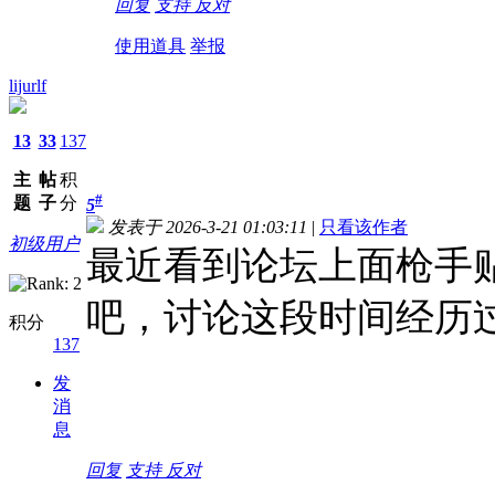
回复
支持
反对
使用道具
举报
lijurlf
13
33
137
主
帖
积
#
题
子
分
5
发表于 2026-3-21 01:03:11
|
只看该作者
初级用户
最近看到论坛上面枪手
吧，讨论这段时间经历
积分
137
发
消
息
回复
支持
反对