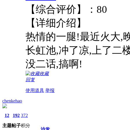
【综合评价
【详细介绍】 地址
热情的一腿!最近火大,
长虹池,冲了凉,上了二
没二话,搞啊!
收藏
回复
使用道具
举报
chenkehao
12
192
372
主题
帖子
积分
沙发