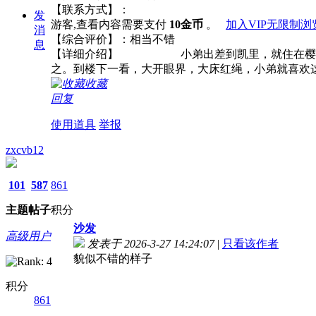
【联系方式】：
发
游客,查看内容需要支付
10金币
。
加入VIP无限制浏
消
【综合评价】：相当不错
息
【详细介绍】 小弟出差到凯里，就住在樱花洗浴
之。到楼下一看，大开眼界，大床红绳，小弟就喜欢这
收藏
回复
使用道具
举报
zxcvb12
101
587
861
主题
帖子
积分
沙发
高级用户
发表于 2026-3-27 14:24:07
|
只看该作者
貌似不错的样子
积分
861