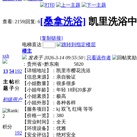
[桑拿洗浴]
凯里洗浴中
查看:
2159
|
回复:
6
[复制链接]
电梯直达
楼主
sxh
发表于 2026-3-14 09:55:50
|
只看该作者
：贵州省>黔东南 5820
【详细地址】：凯里市樱花洗浴
13
54
192
【信息来源】：亲自验证
主
帖
积
【小姐数量】：很多很多
题
子
分
【小姐年龄】：年轻 18到20多岁
【小姐素质】：极高
初级用户
【小姐外形】：各种各样
【服务项目】：kj 双飞 红绳 等等
【价格一览】：380
【营业时间】：全天
积分
【环境设备】：优雅
192
【安全评估】：绝对安全