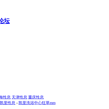
海性息
天津性息
重庆性息
凯里性息
›
凯里洗浴中心狂草mm