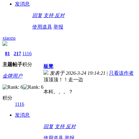
发消息
回复
支持
反对
使用道具
举报
xiaozu
81
217
1116
主题
帖子
积分
板凳
发表于 2026-3-24 19:14:21
|
只看该作者
金牌用户
顶顶顶！！走一边
本科。。。？
积分
1116
发消息
回复
支持
反对
使用道具
举报