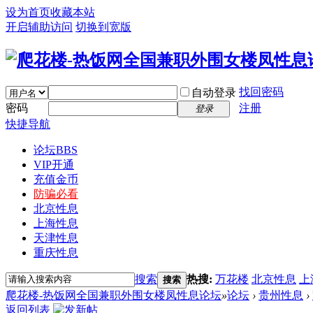
设为首页
收藏本站
开启辅助访问
切换到宽版
找回密码
自动登录
密码
注册
登录
快捷导航
论坛
BBS
VIP开通
充值金币
防骗必看
北京性息
上海性息
天津性息
重庆性息
搜索
热搜:
万花楼
北京性息
上
搜索
爬花楼-热饭网全国兼职外围女楼凤性息论坛
»
论坛
›
贵州性息
›
返回列表