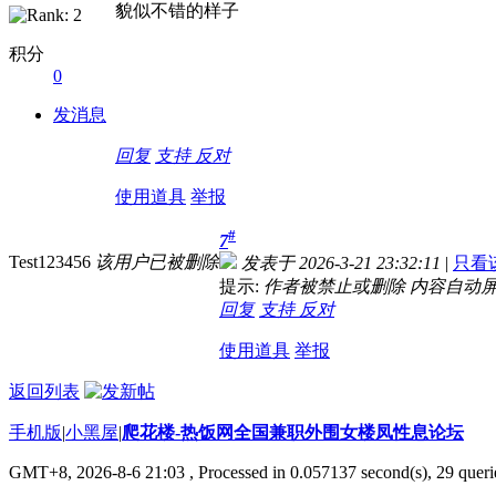
貌似不错的样子
积分
0
发消息
回复
支持
反对
使用道具
举报
#
7
Test123456
该用户已被删除
发表于 2026-3-21 23:32:11
|
只看
提示:
作者被禁止或删除 内容自动
回复
支持
反对
使用道具
举报
返回列表
手机版
|
小黑屋
|
爬花楼-热饭网全国兼职外围女楼凤性息论坛
GMT+8, 2026-8-6 21:03
, Processed in 0.057137 second(s), 29 querie