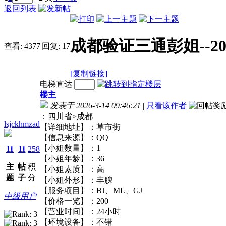
返回列表
成都验证三通彭姐--2
查看:
4377
|
回复:
17
[复制链接]
电梯直达
楼主
发表于 2026-3-14 09:46:21
|
只看该作者
：四川省>成都
lsjckhmzad
【详细地址】：草市街
【信息来源】：QQ
【小姐数量】：1
11
11
258
【小姐年龄】：36
主
帖
积
【小姐素质】：高
题
子
分
【小姐外形】：丰腴
【服务项目】：BJ、ML、GJ
中级用户
【价格一览】：200
【营业时间】：24小时
【环境设备】：不错