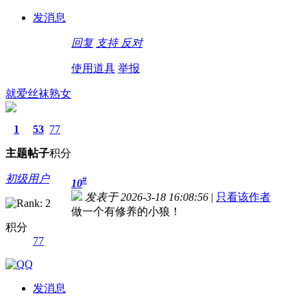
发消息
回复
支持
反对
使用道具
举报
就爱丝袜熟女
1
53
77
主题
帖子
积分
初级用户
#
10
发表于 2026-3-18 16:08:56
|
只看该作者
做一个有修养的小狼！
积分
77
发消息