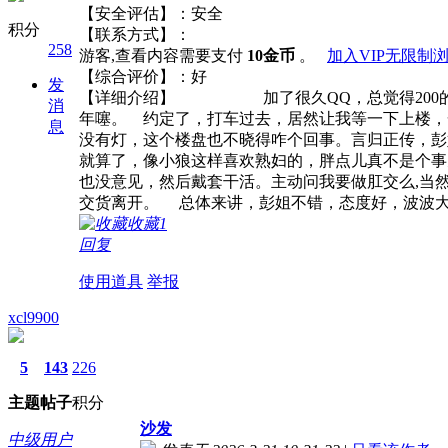
【安全评估】：安全
积分
【联系方式】：
258
游客,查看内容需要支付
10金币
。
加入VIP无限制
【综合评价】：好
发
【详细介绍】 加了很久QQ，总觉得200的三
消
年噻。 约定了，打车过去，居然让我等一下上楼，
息
没有灯，这个楼盘也不晓得咋个回事。言归正传，彭
就算了，像小狼这样喜欢熟妇的，胖点儿真不是个事
也没意见，然后戴套干活。主动问我要做肛交么,当
交货离开。 总体来讲，彭姐不错，态度好，波波大
收藏
1
回复
使用道具
举报
xcl9900
5
143
226
主题
帖子
积分
沙发
中级用户