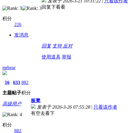
发表于 2026-3-21 10:31:22
|
只看该作者
回复下看看
积分
226
发消息
回复
支持
反对
使用道具
举报
mrbear
16
633
882
主题
帖子
积分
板凳
高级用户
发表于 2026-3-26 07:55:28
|
只看该作者
有空去看下
积分
882