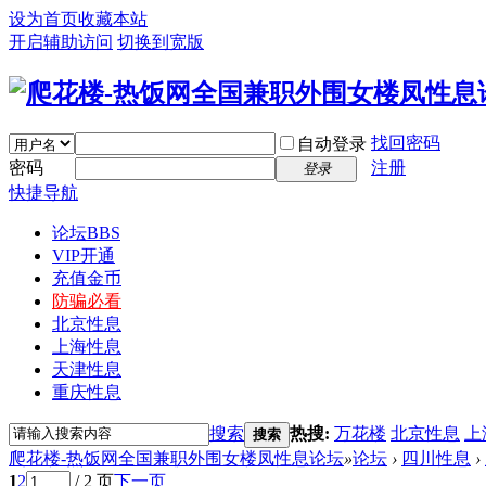
设为首页
收藏本站
开启辅助访问
切换到宽版
找回密码
自动登录
密码
注册
登录
快捷导航
论坛
BBS
VIP开通
充值金币
防骗必看
北京性息
上海性息
天津性息
重庆性息
搜索
热搜:
万花楼
北京性息
上
搜索
爬花楼-热饭网全国兼职外围女楼凤性息论坛
»
论坛
›
四川性息
›
1
2
/ 2 页
下一页