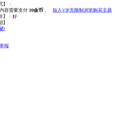
式】：
看内容需要支付
10金币
。
加入VIP无限制浏览
购买主题
合评价】：好
绍】
藏
1
举报