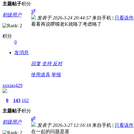
主题
帖子
积分
#
5
初级用户
发表于 2026-3-24 20:44:57
来自手机
|
只看该作
看看再说啰嗦老K就咯了考虑咯了
积分
0
发消息
回复
支持
反对
使用道具
举报
xuxiao429
0
143
162
主题
帖子
积分
#
6
初级用户
发表于 2026-3-27 12:16:18
来自手机
|
只看该作
在一起的问题是基