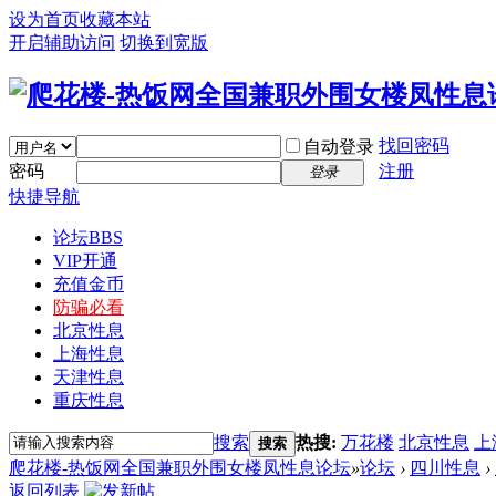
设为首页
收藏本站
开启辅助访问
切换到宽版
找回密码
自动登录
密码
注册
登录
快捷导航
论坛
BBS
VIP开通
充值金币
防骗必看
北京性息
上海性息
天津性息
重庆性息
搜索
热搜:
万花楼
北京性息
上
搜索
爬花楼-热饭网全国兼职外围女楼凤性息论坛
»
论坛
›
四川性息
›
返回列表