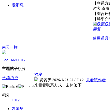
【联系方
发消息
游客,查
【综
【详细介
收
回复
使用道具
南天一柱
22
669
1012
主题
帖子
积分
沙发
金牌用户
发表于 2026-3-21 23:07:12
|
只看该作者
来看看联系方式，去体验下
积分
1012
发消息