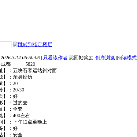
26-3-14 06:50:06
|
只看该作者
|
倒序浏览
|
阅读模式
>成都 5820
地址】：五块石客运站斜对面
来源】：亲身经历
数量】：20
龄】：20-30
素质】：好
外形】：过的去
项目】：全套
一览】：400左右
时间】：下午12点至晚上
设备】：好
评估】：安全