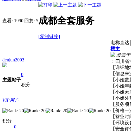
成都全套服务
查看:
1990
|
回复:
5
[复制链接]
电梯直达
楼主
发表于 20
denjun2003
：四川省
【详细
【信息
0
主题
帖子
【小姐
积分
【小姐年
【小姐
【小姐
VIP用户
【服务
【价格
【营业
积分
【环境
0
【安全