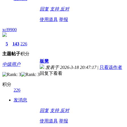
回复
支持
反对
使用道具
举报
xcl9900
5
143
226
主题
帖子
积分
板凳
中级用户
发表于 2026-3-18 20:47:17
|
只看该作者
回复下看看
积分
226
发消息
回复
支持
反对
使用道具
举报