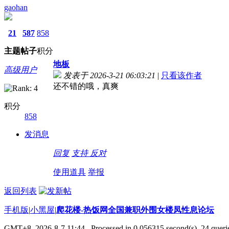
gaohan
21
587
858
主题
帖子
积分
地板
高级用户
发表于 2026-3-21 06:03:21
|
只看该作者
还不错的哦，真爽
积分
858
发消息
回复
支持
反对
使用道具
举报
返回列表
手机版
|
小黑屋
|
爬花楼-热饭网全国兼职外围女楼凤性息论坛
GMT+8, 2026-8-7 11:44
, Processed in 0.056315 second(s), 24 querie