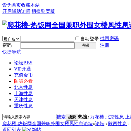
设为首页
收藏本站
开启辅助访问
切换到宽版
找回密码
自动登录
密码
注册
登录
快捷导航
论坛
BBS
VIP开通
充值金币
防骗必看
北京性息
上海性息
天津性息
重庆性息
搜索
热搜:
万花楼
北京性息
上
搜索
爬花楼-热饭网全国兼职外围女楼凤性息论坛
»
论坛
›
陕西性息
›
返回列表