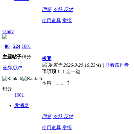
回复
支持
反对
使用道具
举报
candy
86
224
1001
主题
帖子
积分
板凳
发表于 2026-3-20 16:23:41
|
只看该作者
金牌用户
顶顶顶！！走一边
本科。。。？
积分
1001
发消息
回复
支持
反对
使用道具
举报