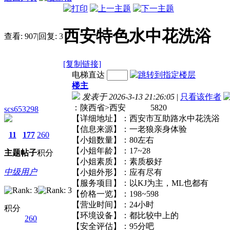
西安特色水中花洗浴
查看:
907
|
回复:
3
[复制链接]
电梯直达
楼主
发表于 2026-3-13 21:26:05
|
只看该作者
：陕西省>西安 5820
scs653298
【详细地址】：西安市互助路水中花
【信息来源】：一老狼亲身体验
11
177
260
【小姐数量】：80左右
【小姐年龄】：17~28
主题
帖子
积分
【小姐素质】：素质极好
中级用户
【小姐外形】：应有尽有
【服务项目】：以KJ为主，ML也都
【价格一览】：198~598
【营业时间】：24小时
积分
【环境设备】：都比较中上的
260
【安全评估】：95分吧