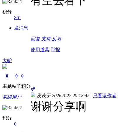
有空去看下
积分
861
发消息
回复
支持
反对
使用道具
举报
大驴
0
0
0
主题
帖子
积分
#
5
发表于 2026-3-22 20:18:45
|
只看该作者
初级用户
谢谢分享啊
积分
0