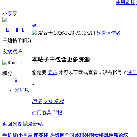
使用道具
小雯雯
#
7
0
0
0
发表于 2026-3-23 01:13:21
|
只看该作者
主题
帖子
积分
初级用户
本帖子中包含更多资源
您需要
登录
才可以下载或查看，没有帐号？
注册
积分
0
x
发消息
回复
支持
反对
使用道具
举报
返回列表
手机版
|
小黑屋
|
爬花楼-热饭网全国兼职外围女楼凤性息论坛