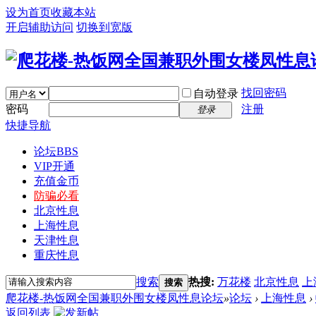
设为首页
收藏本站
开启辅助访问
切换到宽版
找回密码
自动登录
密码
注册
登录
快捷导航
论坛
BBS
VIP开通
充值金币
防骗必看
北京性息
上海性息
天津性息
重庆性息
搜索
热搜:
万花楼
北京性息
上
搜索
爬花楼-热饭网全国兼职外围女楼凤性息论坛
»
论坛
›
上海性息
›
返回列表