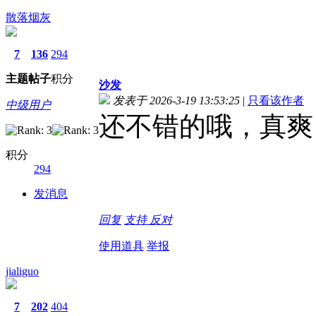
散落烟灰
7
136
294
主题
帖子
积分
沙发
发表于 2026-3-19 13:53:25
|
只看该作者
中级用户
还不错的哦，真爽
积分
294
发消息
回复
支持
反对
使用道具
举报
jialiguo
7
202
404