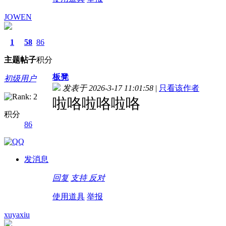
JOWEN
1
58
86
主题
帖子
积分
板凳
初级用户
发表于 2026-3-17 11:01:58
|
只看该作者
啦咯啦咯啦咯
积分
86
发消息
回复
支持
反对
使用道具
举报
xuyaxiu