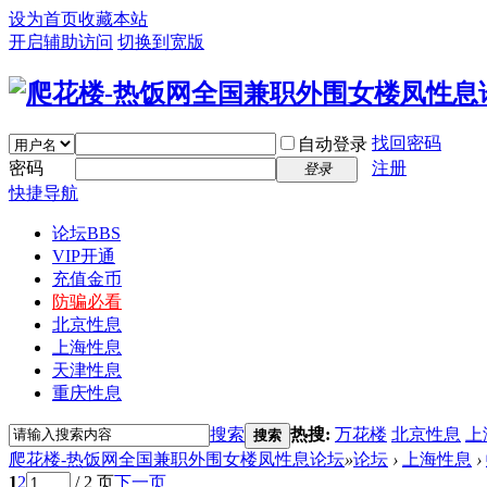
设为首页
收藏本站
开启辅助访问
切换到宽版
找回密码
自动登录
密码
注册
登录
快捷导航
论坛
BBS
VIP开通
充值金币
防骗必看
北京性息
上海性息
天津性息
重庆性息
搜索
热搜:
万花楼
北京性息
上
搜索
爬花楼-热饭网全国兼职外围女楼凤性息论坛
»
论坛
›
上海性息
›
1
2
/ 2 页
下一页