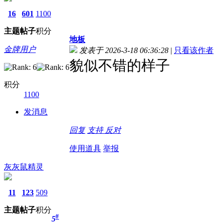
16
601
1100
主题
帖子
积分
地板
金牌用户
发表于 2026-3-18 06:36:28
|
只看该作者
貌似不错的样子
积分
1100
发消息
回复
支持
反对
使用道具
举报
灰灰鼠精灵
11
123
509
主题
帖子
积分
#
5