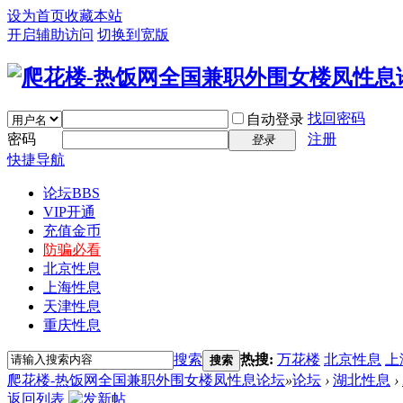
设为首页
收藏本站
开启辅助访问
切换到宽版
找回密码
自动登录
密码
注册
登录
快捷导航
论坛
BBS
VIP开通
充值金币
防骗必看
北京性息
上海性息
天津性息
重庆性息
搜索
热搜:
万花楼
北京性息
上
搜索
爬花楼-热饭网全国兼职外围女楼凤性息论坛
»
论坛
›
湖北性息
›
返回列表