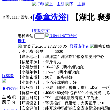
[桑拿洗浴]
【湖北-襄
查看:
1117
|
回复:
4
[复制链接]
电梯直达
楼主
发表于 2026-3-13 22:56:36
|
只看该作者
：湖北省>襄樊 5820
【详细地址】：华洋堂百洋宾馆10楼桑拿洗浴
【信息来源】：亲身寻觅
【小姐数量】：10--20多（听小姐说的)
【小姐年龄】：17--24（听小姐说的)
忧郁者
【小姐素质】：90分，服务很好
【小姐外形】：小巧玲珑的多，好
【服务项目】：漫游，胸推，臀推，毒?，冰火，一?
0
453
554
【价格一览】：400/钟 80分钟 包夜600 不含
主
帖
积
【营业时间】：下午1点到凌晨没有客人了为止
题
子
分
【环境设备】：环境很好，做活动，大房圆床，
【安全评估】：能开这种场所的安全应该是没