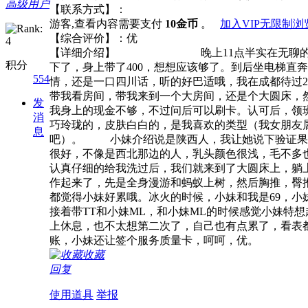
高级用户
【联系方式】：
游客,查看内容需要支付
10金币
。
加入VIP无限制浏
【综合评价】：优
【详细介绍】 晚上11点半实在无聊的要命，
积分
下了，身上带了400，想想应该够了。到后坐电梯直
554
情，还是一口四川话，听的好巴适哦，我在成都待过
带我看房间，带我来到一个大房间，还是个大圆床，然后
发
我身上的现金不够，不过问后可以刷卡。认可后，领
消
巧玲珑的，皮肤白白的，是我喜欢的类型（我女朋友
息
吧）。 小妹介绍说是陕西人，我让她说下验证果然
很好，不像是西北那边的人，乳头颜色很浅，毛不多
认真仔细的给我洗过后，我们就来到了大圆床上，躺
作起来了，先是全身漫游和蚂蚁上树，然后胸推，臀
都觉得小妹好累哦。冰火的时候，小妹和我是69，
接着带TT和小妹ML，和小妹ML的时候感觉小妹特
上休息，也不太想第二次了，自己也有点累了，看表
账，小妹还让签个服务质量卡，呵呵，优。
收藏
回复
使用道具
举报