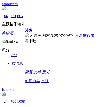
sanhutrees
84
221
865
主题
帖子
积分
沙发
高级用户
发表于 2026-3-25 07:20:50
|
只看该作者
看下吧
积分
865
发消息
回复
支持
反对
使用道具
举报
jxp2002
24
709
1068