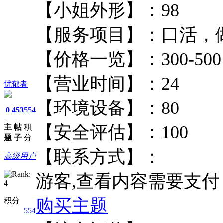
【小姐外形】：9
【服务项目】：口
【价格一览】：300
【营业时间】：2
忧郁者
【环境设备】：8
0
453
554
【安全评估】：10
主
帖
积
题
子
分
【联系方式】：
高级用户
游客,查看内容需要支
购买主题
积分
554