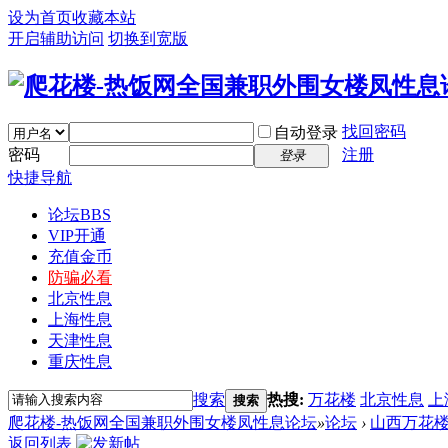
设为首页
收藏本站
开启辅助访问
切换到宽版
找回密码
自动登录
密码
注册
登录
快捷导航
论坛
BBS
VIP开通
充值金币
防骗必看
北京性息
上海性息
天津性息
重庆性息
搜索
热搜:
万花楼
北京性息
上
搜索
爬花楼-热饭网全国兼职外围女楼凤性息论坛
»
论坛
›
山西万花
返回列表