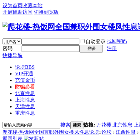
设为首页
收藏本站
开启辅助访问
切换到宽版
找回密码
自动登录
密码
注册
登录
快捷导航
论坛
BBS
VIP开通
充值金币
防骗必看
北京性息
上海性息
天津性息
重庆性息
搜索
热搜:
万花楼
北京性息
上
搜索
爬花楼-热饭网全国兼职外围女楼凤性息论坛
»
论坛
›
江西性息
›
返回列表