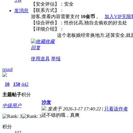
554
【安全评估】：安全
【联系方式】：
发消息
游客,查看内容需要支付
10金币
。
加入VIP无
【综合评价】：性价比高,独自去
【详细介绍】：
这个老板娘经常换地方,还算安全,就是卫生搞
收藏
回复
使用道具
举报
rzsxd
10
150
442
主题
帖子
积分
沙发
中级用户
发表于 2026-3-17 17:40:22
|
只看该作者
还不错的哦，真爽
积分
442