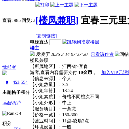
[楼凤兼职]
宜春三元里大
查看:
985
|
回复:
3
[复制链接]
电梯直达
楼主
发表于 2026-3-14 07:27:20
|
只看该作者
楼凤兼职
【所属地区】：江西省>宜春
忧郁者
游客,查看内容需要支付
10金币
。
加入VIP无
【信息来源】：个人
0
453
554
【小姐数量】：3-5
【小姐年龄】：18-24
主题
帖子
积分
【小姐素质】：价格不同档次不同
【小姐外形】：中上
高级用户
【服务项目】：一条龙
【价格一览】：150-300
【营业时间】：11点-凌晨2点
积分
【环境设备】：一般