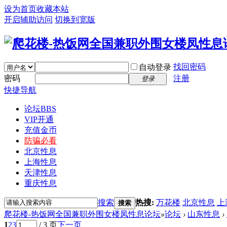
设为首页
收藏本站
开启辅助访问
切换到宽版
找回密码
自动登录
密码
注册
登录
快捷导航
论坛
BBS
VIP开通
充值金币
防骗必看
北京性息
上海性息
天津性息
重庆性息
搜索
热搜:
万花楼
北京性息
上
搜索
爬花楼-热饭网全国兼职外围女楼凤性息论坛
»
论坛
›
山东性息
›
1
2
3
/ 3 页
下一页