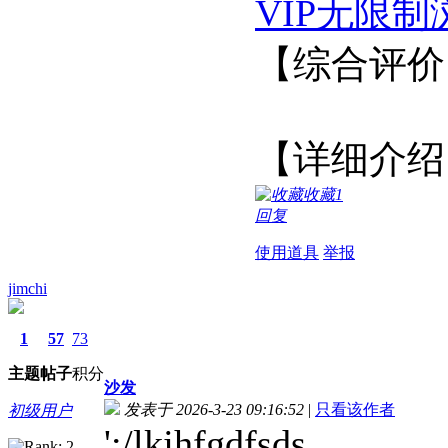
VIP无限制
【综合
【详细介绍
收藏
1
回复
使用道具
举报
jimchi
1
57
73
主题
帖子
积分
沙发
发表于 2026-3-23 09:16:52
|
只看该作者
初级用户
';/lkjhfgdfsds