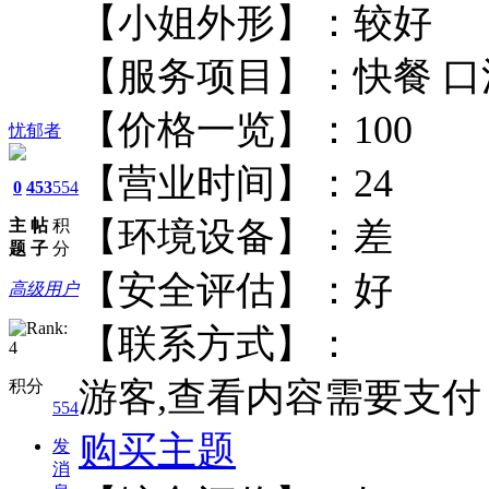
【小姐外形】：
【服务项目】：快
【价格一览】：10
忧郁者
【营业时间】：2
0
453
554
【环境设备】：
主
帖
积
题
子
分
【安全评估】：
高级用户
【联系方式】：
游客,查看内容需要支
积分
554
购买主题
发
消