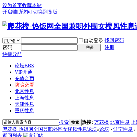
设为首页
收藏本站
开启辅助访问
切换到宽版
找回密码
自动登录
密码
注册
登录
快捷导航
论坛
BBS
VIP开通
充值金币
防骗必看
北京性息
上海性息
天津性息
重庆性息
搜索
热搜:
万花楼
北京性息
上
搜索
爬花楼-热饭网全国兼职外围女楼凤性息论坛
»
论坛
›
辽宁性息
›
返回列表