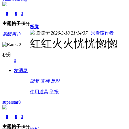
0
0
0
主题
帖子
积分
板凳
发表于 2026-3-18 21:14:37
|
只看该作者
初级用户
红红火火恍恍惚惚
积分
0
发消息
回复
支持
反对
使用道具
举报
superstar8
0
0
0
主题
帖子
积分