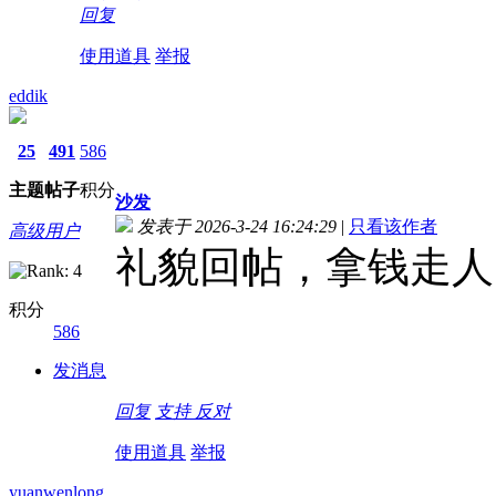
回复
使用道具
举报
eddik
25
491
586
主题
帖子
积分
沙发
发表于 2026-3-24 16:24:29
|
只看该作者
高级用户
礼貌回帖，拿钱走
积分
586
发消息
回复
支持
反对
使用道具
举报
yuanwenlong