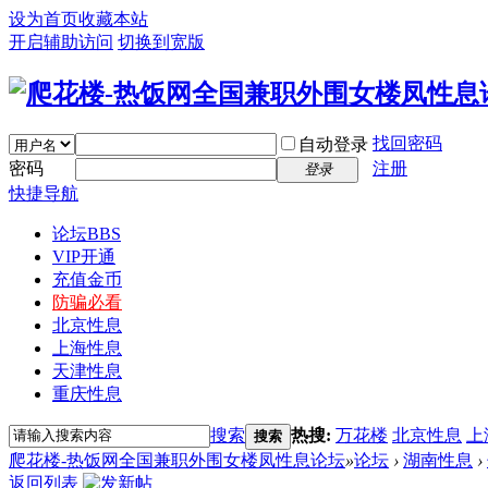
设为首页
收藏本站
开启辅助访问
切换到宽版
找回密码
自动登录
密码
注册
登录
快捷导航
论坛
BBS
VIP开通
充值金币
防骗必看
北京性息
上海性息
天津性息
重庆性息
搜索
热搜:
万花楼
北京性息
上
搜索
爬花楼-热饭网全国兼职外围女楼凤性息论坛
»
论坛
›
湖南性息
›
返回列表