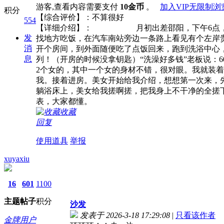
游客,查看内容需要支付
10金币
。
加入VIP无限制浏
积分
【综合评价】：不算很好
554
【详细介绍】： 月初出差邵阳，下午6点，搞
发
找地方吃饭，在汽车南站旁边一条路上看见有个左岸
消
开个房间，到外面随便吃了点饭回来，跑到洗浴中心
息
列！（开房的时候没拿钥匙）“洗澡好多钱”老板说：
2个女的，其中一个女的身材不错，很对眼。我就装
我。接着进房。美女开始给我介绍，想想第一次来，先
躺浴床上，美女给我搓啊搓，把我身上不干净的全搓下
表，大家都懂。
收藏
回复
使用道具
举报
xuyaxiu
16
601
1100
主题
帖子
积分
沙发
发表于 2026-3-18 17:29:08
|
只看该作者
金牌用户