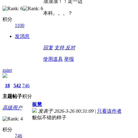
顶顶顶！！走一边
本科。。。？
积分
1100
发消息
回复
支持
反对
使用道具
举报
zuier
18
542
746
主题
帖子
积分
板凳
高级用户
发表于 2026-3-26 00:31:09
|
只看该作者
貌似不错的样子
积分
746