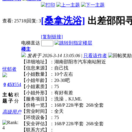
[桑拿洗浴]
出差邵阳
查看:
25718
|
回复:
3
[复制链接]
电梯直达
楼主
发表于 2026-3-14 13:05:06
|
只看该作者
【详细地址】：湖南邵阳市汽车南站附近
【信息来源】：自己找
忧郁者
【小姐数量】：10个左右
【小姐年龄】：20-30吧
0
453
554
【小姐素质】：75
【小姐外形】：有好有差
主
帖
积
【服务项目】：洗澡，KJ,ML
题
子
分
【价格一览】：168/P 228/半套 268/全套
【营业时间】：全天
高级用户
【环境设备】：75
【安全评估】：168/P 228/半套 268/全套
【联系方式】：