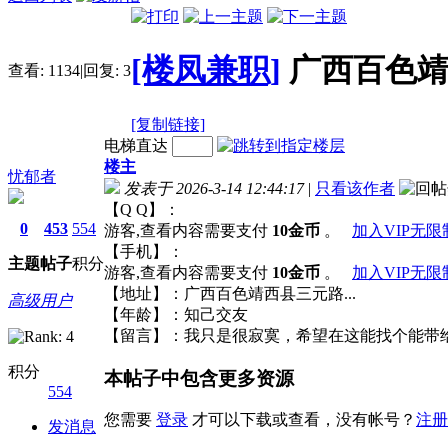
[楼凤兼职]
广西百色靖西
查看:
1134
|
回复:
3
[复制链接]
电梯直达
楼主
忧郁者
发表于 2026-3-14 12:44:17
|
只看该作者
【Q Q】：
0
453
554
游客,查看内容需要支付
10金币
。
加入VIP无
【手机】：
主题
帖子
积分
游客,查看内容需要支付
10金币
。
加入VIP无
【地址】：广西百色靖西县三元路..
高级用户
【年龄】：知己交友
【留言】：我只是很寂寞，希望
积分
本帖子中包含更多资源
554
您需要
登录
才可以下载或查看，没有帐号？
注册
发消息