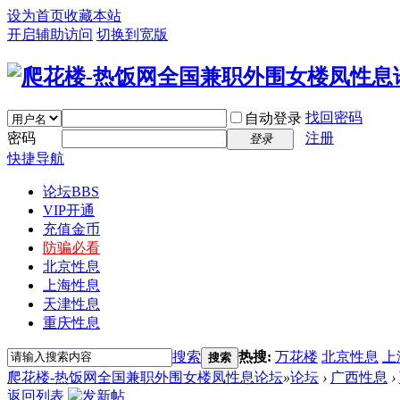
设为首页
收藏本站
开启辅助访问
切换到宽版
找回密码
自动登录
密码
注册
登录
快捷导航
论坛
BBS
VIP开通
充值金币
防骗必看
北京性息
上海性息
天津性息
重庆性息
搜索
热搜:
万花楼
北京性息
上
搜索
爬花楼-热饭网全国兼职外围女楼凤性息论坛
»
论坛
›
广西性息
›
返回列表