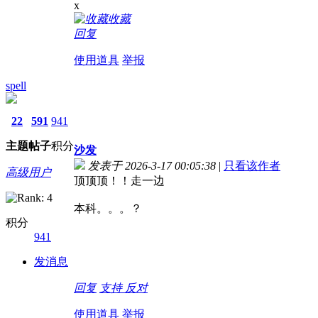
x
收藏
回复
使用道具
举报
spell
22
591
941
主题
帖子
积分
沙发
发表于 2026-3-17 00:05:38
|
只看该作者
高级用户
顶顶顶！！走一边
本科。。。？
积分
941
发消息
回复
支持
反对
使用道具
举报