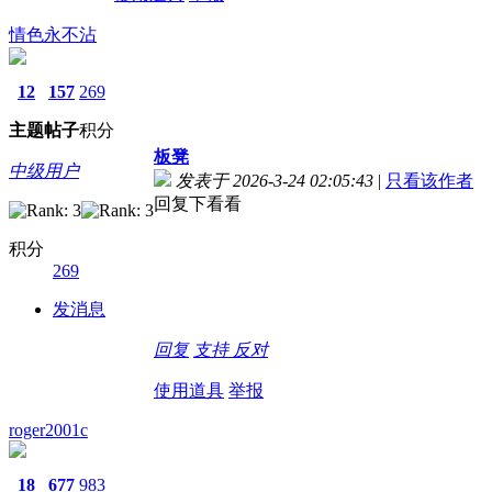
情色永不沾
12
157
269
主题
帖子
积分
板凳
中级用户
发表于 2026-3-24 02:05:43
|
只看该作者
回复下看看
积分
269
发消息
回复
支持
反对
使用道具
举报
roger2001c
18
677
983