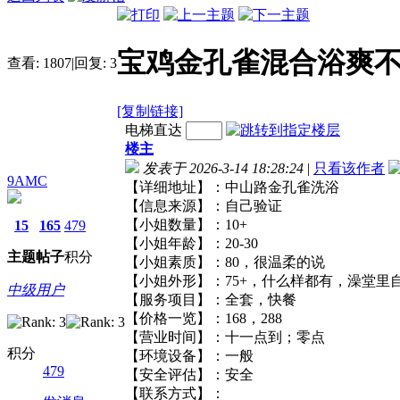
宝鸡金孔雀混合浴爽
查看:
1807
|
回复:
3
[复制链接]
电梯直达
楼主
发表于 2026-3-14 18:28:24
|
只看该作者
9AMC
【详细地址】：中山路金孔雀洗浴
【信息来源】：自己验证
【小姐数量】：10+
15
165
479
【小姐年龄】：20-30
主题
帖子
积分
【小姐素质】：80，很温柔的说
【小姐外形】：75+，什么样都有，澡
中级用户
【服务项目】：全套，快餐
【价格一览】：168，288
【营业时间】：十一点到；零点
积分
【环境设备】：一般
479
【安全评估】：安全
【联系方式】：