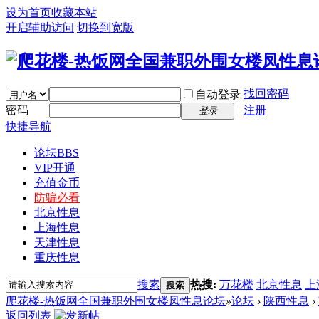
设为首页
收藏本站
开启辅助访问
切换到宽版
找回密码
自动登录
密码
注册
登录
快捷导航
论坛
BBS
VIP开通
充值金币
防骗必看
北京性息
上海性息
天津性息
重庆性息
搜索
热搜:
万花楼
北京性息
上
搜索
爬花楼-热饭网全国兼职外围女楼凤性息论坛
»
论坛
›
陕西性息
›
返回列表