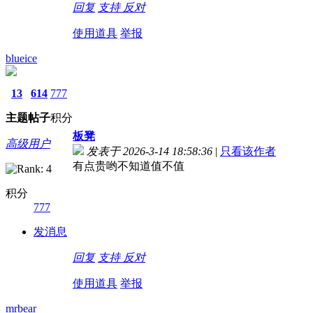
回复
支持
反对
使用道具
举报
blueice
13
614
777
主题
帖子
积分
板凳
高级用户
发表于 2026-3-14 18:58:36
|
只看该作者
有点贵哟不知道值不值
积分
777
发消息
回复
支持
反对
使用道具
举报
mrbear