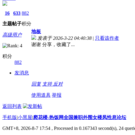
16
633
882
主题
帖子
积分
地板
高级用户
发表于 2026-3-22 04:40:38
|
只看该作者
谢谢 分享，收藏了...
积分
882
发消息
回复
支持
反对
使用道具
举报
返回列表
手机版
|
小黑屋
|
爬花楼-热饭网全国兼职外围女楼凤性息论坛
GMT+8, 2026-8-7 17:54
, Processed in 0.167343 second(s), 24 querie