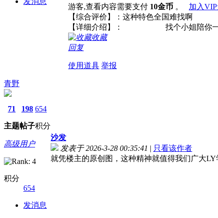
发消息
游客,查看内容需要支付
10金币
。
加入VI
【综合评价】：这种特色全
【详细介绍】： 找个小姐陪你一
收藏
回复
使用道具
举报
青野
71
198
654
主题
帖子
积分
沙发
高级用户
发表于 2026-3-28 00:35:41
|
只看该作者
就凭楼主的原创图，这种精神就值得我们广大LY
积分
654
发消息