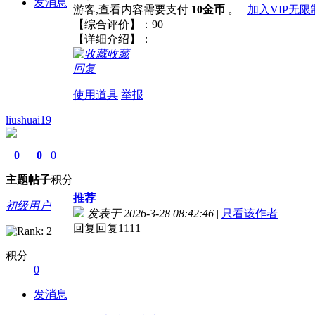
发消息
游客,查看内容需要支付
10金币
。
加入VIP无
【综合评价】：90
【详细介绍】：
收藏
回复
使用道具
举报
liushuai19
0
0
0
主题
帖子
积分
推荐
初级用户
发表于 2026-3-28 08:42:46
|
只看该作者
回复回复1111
积分
0
发消息