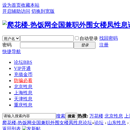
设为首页
收藏本站
开启辅助访问
切换到宽版
找回密码
自动登录
密码
注册
登录
快捷导航
论坛
BBS
VIP开通
充值金币
防骗必看
北京性息
上海性息
天津性息
重庆性息
搜索
热搜:
万花楼
北京性息
上
搜索
爬花楼-热饭网全国兼职外围女楼凤性息论坛
»
论坛
›
山东性息
›
返回列表