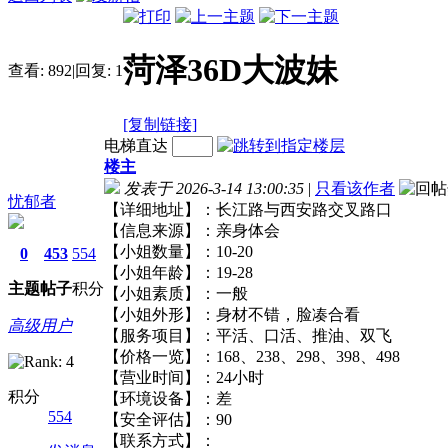
菏泽36D大波妹
查看:
892
|
回复:
1
[复制链接]
电梯直达
楼主
发表于 2026-3-14 13:00:35
|
只看该作者
忧郁者
【详细地址】：长江路与西安路交叉路口
【信息来源】：亲身体会
【小姐数量】：10-20
0
453
554
【小姐年龄】：19-28
主题
帖子
积分
【小姐素质】：一般
【小姐外形】：身材不错，脸凑合看
高级用户
【服务项目】：平活、口活、推油、双飞
【价格一览】：168、238、298、398、498
【营业时间】：24小时
积分
【环境设备】：差
554
【安全评估】：90
【联系方式】：