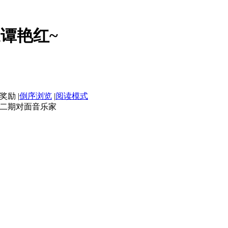
谭艳红~
|
倒序浏览
|
阅读模式
SM二期对面音乐家