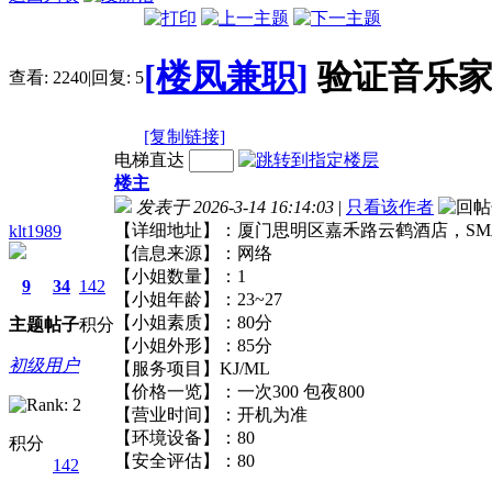
[楼凤兼职]
验证音乐家
查看:
2240
|
回复:
5
[复制链接]
电梯直达
楼主
发表于 2026-3-14 16:14:03
|
只看该作者
【详细地址】：厦门思明区嘉禾路云鹤酒店，
klt1989
【信息来源】：网络
【小姐数量】：1
9
34
142
【小姐年龄】：23~27
【小姐素质】：80分
主题
帖子
积分
【小姐外形】：85分
初级用户
【服务项目】KJ/ML
【价格一览】：一次300 包夜800
【营业时间】：开机为准
【环境设备】：80
积分
【安全评估】：80
142