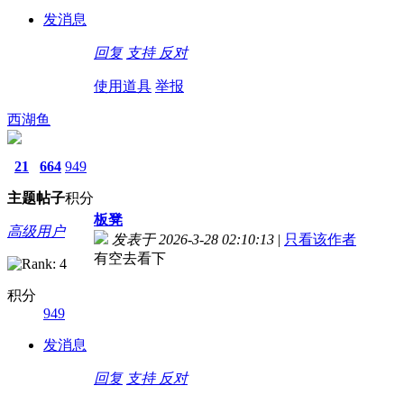
发消息
回复
支持
反对
使用道具
举报
西湖鱼
21
664
949
主题
帖子
积分
板凳
高级用户
发表于 2026-3-28 02:10:13
|
只看该作者
有空去看下
积分
949
发消息
回复
支持
反对