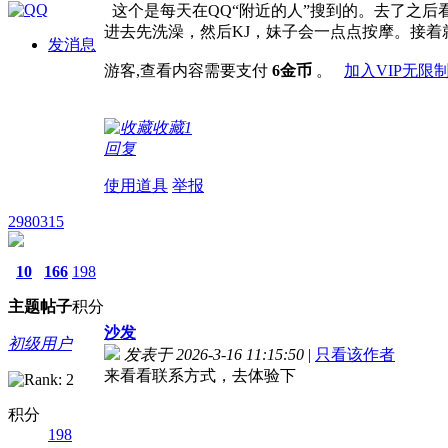
这个是每天在QQ“附近的人”搜到的。去了之后
进去先洗澡，然后KJ，妹子会一点点按摩。接着
发消息
游客,查看内容需要支付
6金币
。
加入VIP无限
收藏
1
回复
使用道具
举报
2980315
10
166
198
主题
帖子
积分
沙发
初级用户
发表于 2026-3-16 11:15:50
|
只看该作者
来看看联系方式，去体验下
积分
198