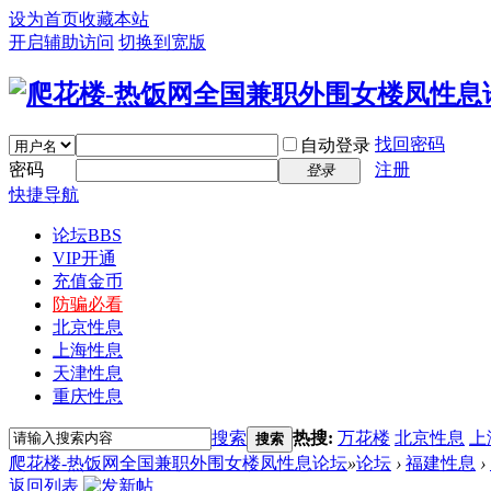
设为首页
收藏本站
开启辅助访问
切换到宽版
找回密码
自动登录
密码
注册
登录
快捷导航
论坛
BBS
VIP开通
充值金币
防骗必看
北京性息
上海性息
天津性息
重庆性息
搜索
热搜:
万花楼
北京性息
上
搜索
爬花楼-热饭网全国兼职外围女楼凤性息论坛
»
论坛
›
福建性息
›
返回列表