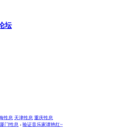
海性息
天津性息
重庆性息
厦门性息
›
验证音乐家谭艳红~