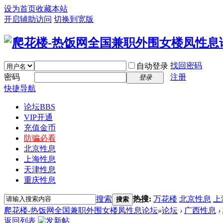
设为首页
收藏本站
开启辅助访问
切换到宽版
找回密码
自动登录
密码
注册
登录
快捷导航
论坛
BBS
VIP开通
充值金币
防骗必看
北京性息
上海性息
天津性息
重庆性息
搜索
热搜:
万花楼
北京性息
上
搜索
爬花楼-热饭网全国兼职外围女楼凤性息论坛
»
论坛
›
广西性息
›
返回列表