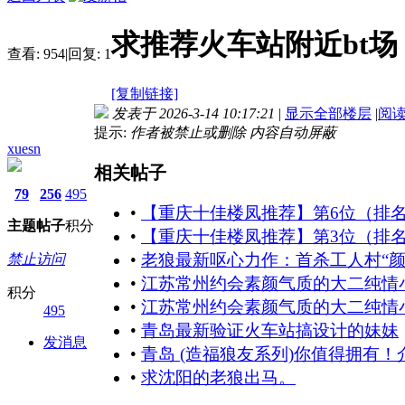
求推荐火车站附近bt场
查看:
954
|
回复:
1
[复制链接]
发表于 2026-3-14 10:17:21
|
显示全部楼层
|
阅
提示:
作者被禁止或删除 内容自动屏蔽
xuesn
相关帖子
79
256
495
•
【重庆十佳楼凤推荐】第6位（排
主题
帖子
积分
•
【重庆十佳楼凤推荐】第3位（排
•
老狼最新呕心力作：首杀工人村“颜
禁止访问
•
江苏常州约会素颜气质的大二纯情
积分
•
江苏常州约会素颜气质的大二纯情
495
•
青岛最新验证火车站搞设计的妹妹
发消息
•
青岛 (造福狼友系列)你值得拥有
•
求沈阳的老狼出马。