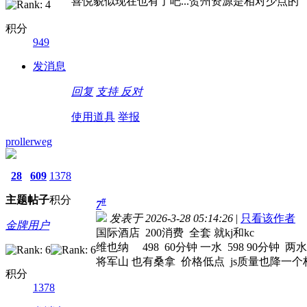
喜悦貌似现在也有了吧...贺州资源是相对少点的
积分
949
发消息
回复
支持
反对
使用道具
举报
prollerweg
28
609
1378
主题
帖子
积分
#
7
发表于 2026-3-28 05:14:26
|
只看该作者
金牌用户
国际酒店 200消费 全套 就kj和kc
维也纳 498 60分钟 一水 598 90分钟
将军山 也有桑拿 价格低点 js质量也降一个
积分
1378