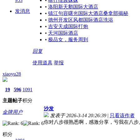
953
•
喀什维族妹妹
•
洛阳新天鹅国际大酒店
发消息
•
镇江句容曙光国际大酒店桑拿部揭秘
•
德州开发区风都国际酒店洗浴
•
吉安天成国际打炮
•
天河国际酒店
•
极品女，服务周到
回复
使用道具
举报
xiaoyu28
19
596
1091
主题
帖子
积分
沙发
金牌用户
发表于 2026-3-14 20:26:39
|
只看该作者
你对八步很熟悉啊，感激分享，亏我在八步
积分