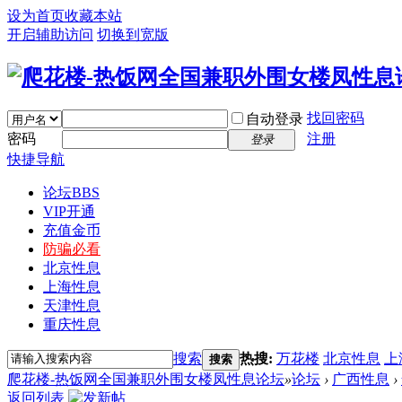
设为首页
收藏本站
开启辅助访问
切换到宽版
找回密码
自动登录
密码
注册
登录
快捷导航
论坛
BBS
VIP开通
充值金币
防骗必看
北京性息
上海性息
天津性息
重庆性息
搜索
热搜:
万花楼
北京性息
上
搜索
爬花楼-热饭网全国兼职外围女楼凤性息论坛
»
论坛
›
广西性息
›
返回列表