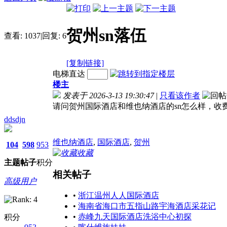
贺州sn落伍
查看:
1037
|
回复:
6
[复制链接]
电梯直达
楼主
发表于 2026-3-13 19:30:47
|
只看该作者
请问贺州国际酒店和维也纳酒店的sn怎么样，收
ddsdjn
维也纳酒店
,
国际酒店
,
贺州
104
598
953
收藏
主题
帖子
积分
相关帖子
高级用户
•
浙江温州人人国际酒店
•
海南省海口市五指山路宇海酒店采花记
•
赤峰九天国际酒店洗浴中心初探
积分