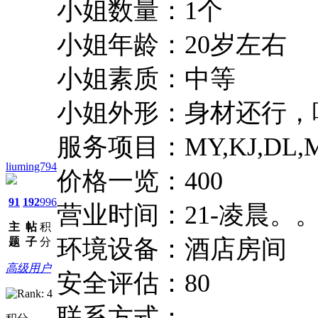
小姐数量：1个
小姐年龄：20岁左右
小姐素质：中等
小姐外形：身材还行，
服务项目：MY,KJ,DL,M
liuming794
价格一览：400
91
192
996
营业时间：21-凌晨。
主
帖
积
环境设备：酒店房间
题
子
分
高级用户
安全评估：80
联系方式：