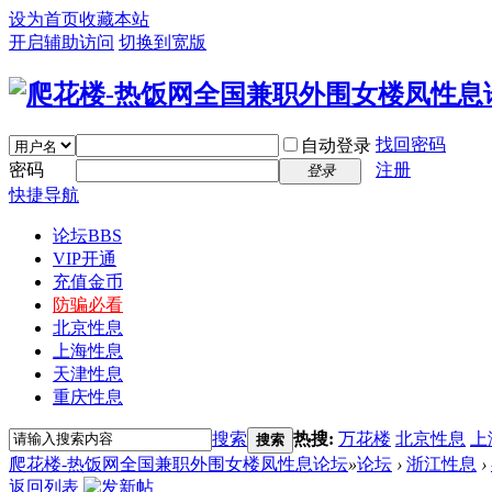
设为首页
收藏本站
开启辅助访问
切换到宽版
找回密码
自动登录
密码
注册
登录
快捷导航
论坛
BBS
VIP开通
充值金币
防骗必看
北京性息
上海性息
天津性息
重庆性息
搜索
热搜:
万花楼
北京性息
上
搜索
爬花楼-热饭网全国兼职外围女楼凤性息论坛
»
论坛
›
浙江性息
›
返回列表