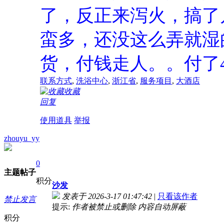
了，反正来泻火，搞了
蛮多，还没这么弄就湿
货，付钱走人。。付了
联系方式
,
洗浴中心
,
浙江省
,
服务项目
,
大酒店
收藏
回复
使用道具
举报
zhouyu_yy
0
主题
帖子
积分
沙发
发表于 2026-3-17 01:47:42
|
只看该作者
禁止发言
提示:
作者被禁止或删除 内容自动屏蔽
积分